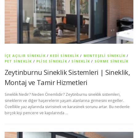
İÇE AÇILIR SINEKLIK
/
KEDI SINEKLIK
/
MENTEŞELI SINEKLIK
/
PET SİNEKLIK
/
PLISE SINEKLIK
/
SİNEKLİK
/
SÜRME SINEKLIK
Zeytinburnu Sineklik Sistemleri | Sineklik,
Montaj ve Tamir Hizmetleri
Sineklik Nedir? Neden Önemlidir? Zeytinburnu sineklik sistemleri,
sineklerin ve diğer haşerelerin yaşam alanlarına girmesini engeller.
Özellikle yaz aylarında sivrisinek ve karasinek sorunu artar. Bu nedenle
birçok kişi pencere ve kapılarında …