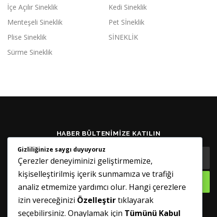
İçe Açılır Sineklik
Kedi Sineklik
Menteşeli Sineklik
Pet Sİneklik
Plise Sineklik
SİNEKLİK
Sürme Sineklik
HABER BÜLTENIMIZE KATILIN
Gizliliğinize saygı duyuyoruz
Çerezler deneyiminizi geliştirmemize,
kişiselleştirilmiş içerik sunmamıza ve trafiği
analiz etmemize yardımcı olur. Hangi çerezlere
izin vereceğinizi
Özelleştir
tıklayarak
seçebilirsiniz. Onaylamak için
Tümünü Kabul
GÜNCELLENMIŞ TUTUN