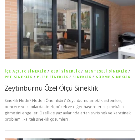
İÇE AÇILIR SINEKLIK
/
KEDI SINEKLIK
/
MENTEŞELI SINEKLIK
/
PET SİNEKLIK
/
PLISE SINEKLIK
/
SİNEKLİK
/
SÜRME SINEKLIK
Zeytinburnu Özel Ölçü Sineklik
Sineklik Nedir? Neden Önemlidir? Zeytinburnu sineklik sistemleri,
pencere ve kapılarda sinek, böcek ve diğer haşerelerin iç mekâna
girmesini engeller. Özellikle yaz aylarında artan sivrisinek ve karasinek
problemi, kaliteli sineklik çözümleri …