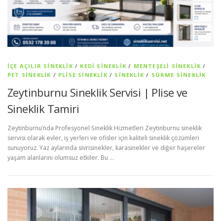
İÇE AÇILIR SINEKLIK
/
KEDI SINEKLIK
/
MENTEŞELI SINEKLIK
/
PET SİNEKLIK
/
PLISE SINEKLIK
/
SİNEKLİK
/
SÜRME SINEKLIK
Zeytinburnu Sineklik Servisi | Plise ve
Sineklik Tamiri
Zeytinburnu’nda Profesyonel Sineklik Hizmetleri Zeytinburnu sineklik
servisi olarak evler, iş yerleri ve ofisler için kaliteli sineklik çözümleri
sunuyoruz. Yaz aylarında sivrisinekler, karasinekler ve diğer haşereler
yaşam alanlarını olumsuz etkiler. Bu …