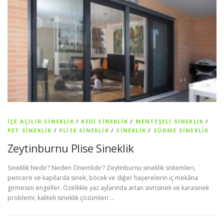
İÇE AÇILIR SINEKLIK
/
KEDI SINEKLIK
/
MENTEŞELI SINEKLIK
/
PET SİNEKLIK
/
PLISE SINEKLIK
/
SİNEKLİK
/
SÜRME SINEKLIK
Zeytinburnu Plise Sineklik
Sineklik Nedir? Neden Önemlidir? Zeytinburnu sineklik sistemleri,
pencere ve kapılarda sinek, böcek ve diğer haşerelerin iç mekâna
girmesini engeller. Özellikle yaz aylarında artan sivrisinek ve karasinek
problemi, kaliteli sineklik çözümleri …