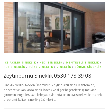
İÇE AÇILIR SINEKLIK
/
KEDI SINEKLIK
/
MENTEŞELI SINEKLIK
/
PET SİNEKLIK
/
PLISE SINEKLIK
/
SİNEKLİK
/
SÜRME SINEKLIK
Zeytinburnu Sineklik 0530 178 39 08
Sineklik Nedir? Neden Önemlidir? Zeytinburnu sineklik sistemleri,
pencere ve kapılarda sinek, böcek ve diğer haşerelerin iç mekâna
girmesini engeller. Özellikle yaz aylarında artan sivrisinek ve karasinek
problemi, kaliteli sineklik çözümleri …