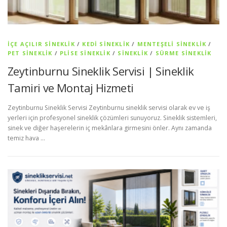
İÇE AÇILIR SINEKLIK
/
KEDI SINEKLIK
/
MENTEŞELI SINEKLIK
/
PET SİNEKLIK
/
PLISE SINEKLIK
/
SİNEKLİK
/
SÜRME SINEKLIK
Zeytinburnu Sineklik Servisi | Sineklik
Tamiri ve Montaj Hizmeti
Zeytinburnu Sineklik Servisi Zeytinburnu sineklik servisi olarak ev ve iş
yerleri için profesyonel sineklik çözümleri sunuyoruz. Sineklik sistemleri,
sinek ve diğer haşerelerin iç mekânlara girmesini önler. Aynı zamanda
temiz hava …