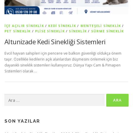
İÇE AÇILIR SINEKLIK
/
KEDI SINEKLIK
/
MENTEŞELI SINEKLIK
/
PET SİNEKLIK
/
PLISE SINEKLIK
/
SİNEKLİK
/
SÜRME SINEKLIK
Altunizade Kedi Sinekliği Sistemleri
Evcil hayvan sahipleri için pencere ve balkon güvenliği oldukça önem
taşır. Özellikle kedilerin açık alanlardan düşmesini önlemek için biz
dayanıklı sineklik sistemleri kullanıyoruz. Dünya Yapı Cam & Pimapen
Sistemleri olarak …
Arama:
SON YAZILAR