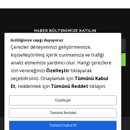
HABER BÜLTENIMIZE KATILIN
Gizliliğinize saygı duyuyoruz
Çerezler deneyiminizi geliştirmemize,
kişiselleştirilmiş içerik sunmamıza ve trafiği
analiz etmemize yardımcı olur. Hangi çerezlere
izin vereceğinizi
Özelleştir
tıklayarak
seçebilirsiniz. Onaylamak için
Tümünü Kabul
GÜNCELLENMIŞ TUTUN
Et
, reddetmek için
Tümünü Reddet
tıklayın.
Özelleştir
Tümünü Reddet
Tümünü Kabul Et