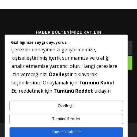
HABER BÜLTENIMIZE KATILIN
Gizliliğinize saygı duyuyoruz
Çerezler deneyiminizi geliştirmemize,
kişiselleştirilmiş içerik sunmamıza ve trafiği
analiz etmemize yardımcı olur. Hangi çerezlere
izin vereceğinizi
Özelleştir
tıklayarak
seçebilirsiniz. Onaylamak için
Tümünü Kabul
GÜNCELLENMIŞ TUTUN
Et
, reddetmek için
Tümünü Reddet
tıklayın.
Özelleştir
Tümünü Reddet
Tümünü Kabul Et