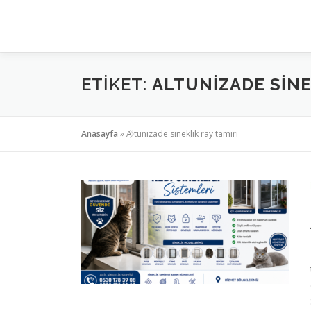
İçeriğe
geç
ETIKET:
ALTUNIZADE SINE
Anasayfa
»
Altunizade sineklik ray tamiri