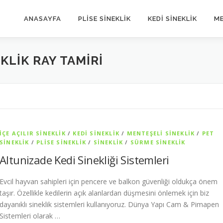
ANASAYFA
PLİSE SİNEKLİK
KEDİ SİNEKLİK
ME
KLIK RAY TAMIRI
İÇE AÇILIR SINEKLIK
/
KEDI SINEKLIK
/
MENTEŞELI SINEKLIK
/
PET
SİNEKLIK
/
PLISE SINEKLIK
/
SİNEKLİK
/
SÜRME SINEKLIK
Altunizade Kedi Sinekliği Sistemleri
Evcil hayvan sahipleri için pencere ve balkon güvenliği oldukça önem
taşır. Özellikle kedilerin açık alanlardan düşmesini önlemek için biz
dayanıklı sineklik sistemleri kullanıyoruz. Dünya Yapı Cam & Pimapen
Sistemleri olarak …