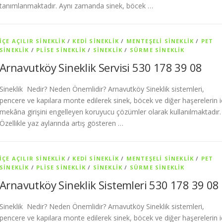
tanımlanmaktadır. Aynı zamanda sinek, böcek …
İÇE AÇILIR SINEKLIK
/
KEDI SINEKLIK
/
MENTEŞELI SINEKLIK
/
PET
SİNEKLIK
/
PLISE SINEKLIK
/
SİNEKLİK
/
SÜRME SINEKLIK
Arnavutköy Sineklik Servisi 530 178 39 08
Sineklik Nedir? Neden Önemlidir? Arnavutköy Sineklik sistemleri,
pencere ve kapılara monte edilerek sinek, böcek ve diğer haşerelerin i
mekâna girişini engelleyen koruyucu çözümler olarak kullanılmaktadır.
Özellikle yaz aylarında artış gösteren …
İÇE AÇILIR SINEKLIK
/
KEDI SINEKLIK
/
MENTEŞELI SINEKLIK
/
PET
SİNEKLIK
/
PLISE SINEKLIK
/
SİNEKLİK
/
SÜRME SINEKLIK
Arnavutköy Sineklik Sistemleri 530 178 39 08
Sineklik Nedir? Neden Önemlidir? Arnavutköy Sineklik sistemleri,
pencere ve kapılara monte edilerek sinek, böcek ve diğer haşerelerin i