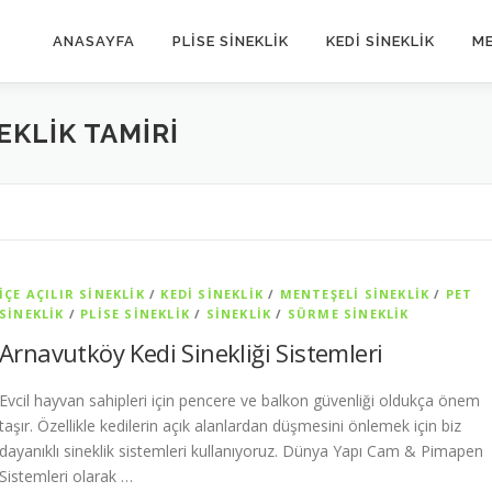
ANASAYFA
PLİSE SİNEKLİK
KEDİ SİNEKLİK
ME
KLIK TAMIRI
İÇE AÇILIR SINEKLIK
/
KEDI SINEKLIK
/
MENTEŞELI SINEKLIK
/
PET
SİNEKLIK
/
PLISE SINEKLIK
/
SİNEKLİK
/
SÜRME SINEKLIK
Arnavutköy Kedi Sinekliği Sistemleri
Evcil hayvan sahipleri için pencere ve balkon güvenliği oldukça önem
taşır. Özellikle kedilerin açık alanlardan düşmesini önlemek için biz
dayanıklı sineklik sistemleri kullanıyoruz. Dünya Yapı Cam & Pimapen
Sistemleri olarak …