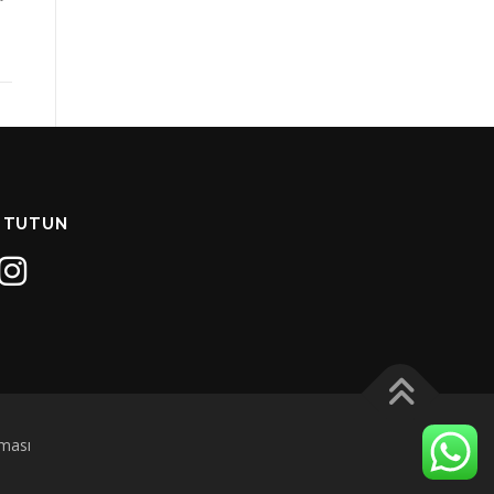
 TUTUN
ması