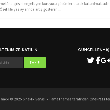
mekâna girişini engelleyen koruyucu çözümler olarak kullanılmaktadır.
Özellikle yaz aylarında artış gösteren …
LTENIMIZE KATILIN
GÜNCELLENMIŞ
f hakkı © 2026 Sineklik Servisi
–
FameThemes tarafından
OnePress
te