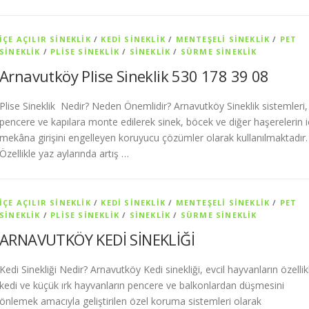
İÇE AÇILIR SINEKLIK
/
KEDI SINEKLIK
/
MENTEŞELI SINEKLIK
/
PET
SİNEKLIK
/
PLISE SINEKLIK
/
SİNEKLİK
/
SÜRME SINEKLIK
Arnavutköy Plise Sineklik 530 178 39 08
Plise Sineklik Nedir? Neden Önemlidir? Arnavutköy Sineklik sistemleri,
pencere ve kapılara monte edilerek sinek, böcek ve diğer haşerelerin i
mekâna girişini engelleyen koruyucu çözümler olarak kullanılmaktadır.
Özellikle yaz aylarında artış …
İÇE AÇILIR SINEKLIK
/
KEDI SINEKLIK
/
MENTEŞELI SINEKLIK
/
PET
SİNEKLIK
/
PLISE SINEKLIK
/
SİNEKLİK
/
SÜRME SINEKLIK
ARNAVUTKÖY KEDİ SİNEKLİĞİ
Kedi Sinekliği Nedir? Arnavutköy Kedi sinekliği, evcil hayvanların özellik
kedi ve küçük ırk hayvanların pencere ve balkonlardan düşmesini
önlemek amacıyla geliştirilen özel koruma sistemleri olarak