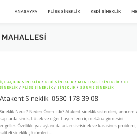
ANASAYFA
PLİSE SİNEKLİK
KEDİ SİNEKLİK
ME
 MAHALLESİ
İÇE AÇILIR SINEKLIK
/
KEDI SINEKLIK
/
MENTEŞELI SINEKLIK
/
PET
SİNEKLIK
/
PLISE SINEKLIK
/
SİNEKLİK
/
SÜRME SINEKLIK
Atakent Sineklik 0530 178 39 08
Sineklik Nedir? Neden Önemlidir? Atakent sineklik sistemleri, pencere 
kapılarda sinek, böcek ve diğer haşerelerin iç mekâna girmesini
engeller. Özellikle yaz aylarında artan sivrisinek ve karasinek problemi,
kaliteli sineklik çözümleri …