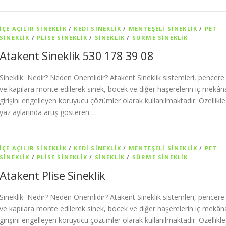
İÇE AÇILIR SINEKLIK
/
KEDI SINEKLIK
/
MENTEŞELI SINEKLIK
/
PET
SİNEKLIK
/
PLISE SINEKLIK
/
SİNEKLİK
/
SÜRME SINEKLIK
Atakent Sineklik 530 178 39 08
Sineklik Nedir? Neden Önemlidir? Atakent Sineklik sistemleri, pencere
ve kapılara monte edilerek sinek, böcek ve diğer haşerelerin iç mekân
girişini engelleyen koruyucu çözümler olarak kullanılmaktadır. Özellikle
yaz aylarında artış gösteren …
İÇE AÇILIR SINEKLIK
/
KEDI SINEKLIK
/
MENTEŞELI SINEKLIK
/
PET
SİNEKLIK
/
PLISE SINEKLIK
/
SİNEKLİK
/
SÜRME SINEKLIK
Atakent Plise Sineklik
Sineklik Nedir? Neden Önemlidir? Atakent Sineklik sistemleri, pencere
ve kapılara monte edilerek sinek, böcek ve diğer haşerelerin iç mekân
girişini engelleyen koruyucu çözümler olarak kullanılmaktadır. Özellikle