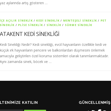
yaz aylarında artış gösteren …
İÇE AÇILIR SINEKLIK
/
KEDI SINEKLIK
/
MENTEŞELI SINEKLIK
/
PET
SİNEKLIK
/
PLISE SINEKLIK
/
SİNEKLİK
/
SÜRME SINEKLIK
ATAKENT KEDİ SİNEKLİĞİ
Kedi Sinekliği Nedir? Kedi sinekliği, evcil hayvanların özellikle kedi ve
küçük ırk hayvanların pencere ve balkonlardan düşmesini önlemek
amacıyla geliştirilen özel koruma sistemleri olarak tanımlanmaktadır.
Aynı zamanda sinek, böcek ve …
LTENIMIZE KATILIN
GÜNCELLENMIŞ