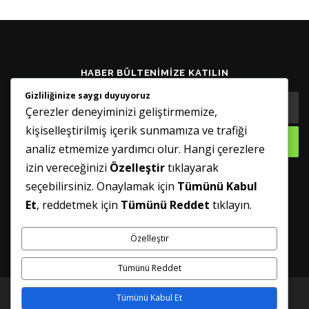
HABER BÜLTENIMIZE KATILIN
Gizliliğinize saygı duyuyoruz
Çerezler deneyiminizi geliştirmemize,
kişiselleştirilmiş içerik sunmamıza ve trafiği
analiz etmemize yardımcı olur. Hangi çerezlere
izin vereceğinizi
Özelleştir
tıklayarak
seçebilirsiniz. Onaylamak için
Tümünü Kabul
GÜNCELLENMIŞ TUTUN
Et
, reddetmek için
Tümünü Reddet
tıklayın.
Özelleştir
Tümünü Reddet
Tümünü Kabul Et