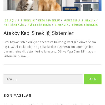
İÇE AÇILIR SINEKLIK
/
KEDI SINEKLIK
/
MENTEŞELI SINEKLIK
/
PET SİNEKLIK
/
PLISE SINEKLIK
/
SİNEKLİK
/
SÜRME SINEKLIK
Ataköy Kedi Sinekliği Sistemleri
Evcil hayvan sahipleri için pencere ve balkon güvenliği oldukça önem
taşır. Özellikle kedilerin açık alanlardan düşmesini önlemek için biz
dayanıklı sineklik sistemleri kullanıyoruz. Dünya Yapı Cam & Pimapen
Sistemleri olarak …
Arama:
SON YAZILAR