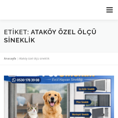
İçeriğe
geç
Menü
ANASAYFA
PLİSE SİNEKLİK
KEDİ SİNEKLİK
ETIKET:
ATAKÖY ÖZEL ÖLÇÜ
SINEKLIK
MENTEŞELİ SİNEKLİK
SERVIS BÖLGELERIMIZ
Anasayfa
»
Ataköy özel ölçü sineklik
İLETİSİM