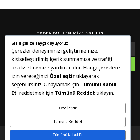
HABER BÜLTENIMIZE KATILIN
Gizliliğinize saygı duyuyoruz
Çerezler deneyiminizi geliştirmemize,
kişiselleştirilmiş içerik sunmamıza ve trafiği
analiz etmemize yardımcı olur. Hangi çerezlere
izin vereceğinizi
Özelleştir
tıklayarak
seçebilirsiniz. Onaylamak için
Tümünü Kabul
GÜNCELLENMIŞ TUTUN
Et
, reddetmek için
Tümünü Reddet
tıklayın.
Özelleştir
Tümünü Reddet
Tümünü Kabul Et