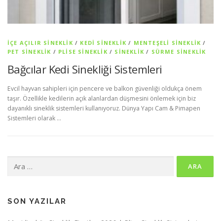
İÇE AÇILIR SINEKLIK
/
KEDI SINEKLIK
/
MENTEŞELI SINEKLIK
/
PET SİNEKLIK
/
PLISE SINEKLIK
/
SİNEKLİK
/
SÜRME SINEKLIK
Bağcılar Kedi Sinekliği Sistemleri
Evcil hayvan sahipleri için pencere ve balkon güvenliği oldukça önem
taşır. Özellikle kedilerin açık alanlardan düşmesini önlemek için biz
dayanıklı sineklik sistemleri kullanıyoruz. Dünya Yapı Cam & Pimapen
Sistemleri olarak …
Arama:
SON YAZILAR