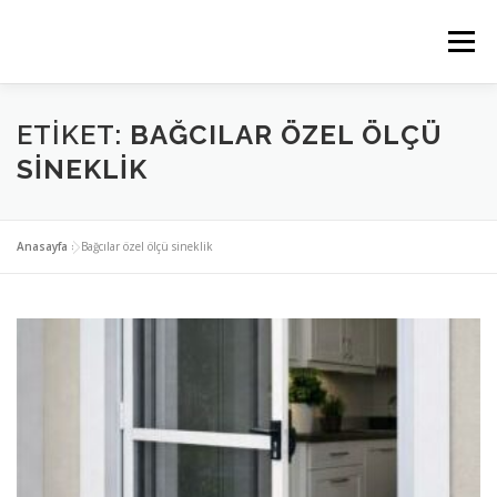
İçeriğe
geç
Menü
ANASAYFA
PLİSE SİNEKLİK
KEDİ SİNEKLİK
ETIKET:
BAĞCILAR ÖZEL ÖLÇÜ
SINEKLIK
MENTEŞELİ SİNEKLİK
SERVIS BÖLGELERIMIZ
Anasayfa
»
Bağcılar özel ölçü sineklik
İLETİSİM