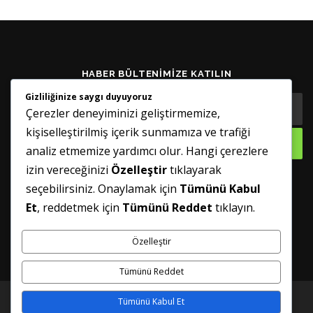
HABER BÜLTENIMIZE KATILIN
Gizliliğinize saygı duyuyoruz
Çerezler deneyiminizi geliştirmemize,
kişiselleştirilmiş içerik sunmamıza ve trafiği
analiz etmemize yardımcı olur. Hangi çerezlere
izin vereceğinizi
Özelleştir
tıklayarak
seçebilirsiniz. Onaylamak için
Tümünü Kabul
GÜNCELLENMIŞ TUTUN
Et
, reddetmek için
Tümünü Reddet
tıklayın.
Özelleştir
Tümünü Reddet
Tümünü Kabul Et