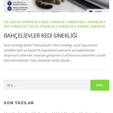
İÇE AÇILIR SINEKLIK
/
KEDI SINEKLIK
/
MENTEŞELI SINEKLIK
/
PET SİNEKLIK
/
PLISE SINEKLIK
/
SİNEKLİK
/
SÜRME SINEKLIK
BAHÇELİEVLER KEDİ SİNEKLİĞİ
Kedi Sinekliği Nedir? Bahçelievler Kedi sinekliği, evcil hayvanların
özellikle kedi ve küçük ırk hayvanların pencere ve balkonlardan
düşmesini önlemek amacıyla geliştirilen özel koruma sistemleri olarak
tanımlanmaktadır. Aynı zamanda sinek, böcek …
Arama:
SON YAZILAR