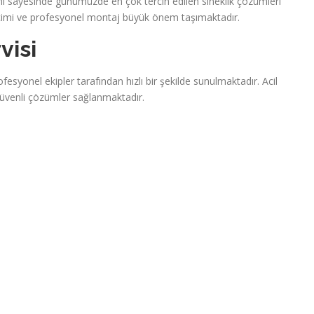
ımı sayesinde günümüzde en çok tercih edilen sineklik çözümleri
çimi ve profesyonel montaj büyük önem taşımaktadır.
visi
fesyonel ekipler tarafından hızlı bir şekilde sunulmaktadır. Acil
güvenli çözümler sağlanmaktadır.