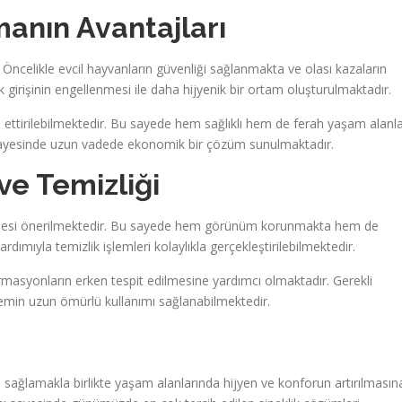
manın Avantajları
. Öncelikle evcil hayvanların güvenliği sağlanmakta ve olası kazaların
girişinin engellenmesi ile daha hijyenik bir ortam oluşturulmaktadır.
ettirilebilmektedir. Bu sayede hem sağlıklı hem de ferah yaşam alanla
sı sayesinde uzun vadede ekonomik bir çözüm sunulmaktadır.
ve Temizliği
lenmesi önerilmektedir. Bu sayede hem görünüm korunmakta hem de
dımıyla temizlik işlemleri kolaylıkla gerçekleştirilebilmektedir.
eformasyonların erken tespit edilmesine yardımcı olmaktadır. Gerekli
temin uzun ömürlü kullanımı sağlanabilmektedir.
ini sağlamakla birlikte yaşam alanlarında hijyen ve konforun artırılmasın