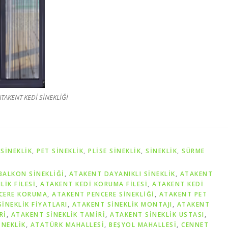
ATAKENT KEDİ SİNEKLİĞİ
SINEKLIK
,
PET SİNEKLIK
,
PLISE SINEKLIK
,
SİNEKLİK
,
SÜRME
BALKON SINEKLIĞI
,
ATAKENT DAYANIKLI SINEKLIK
,
ATAKENT
IK FILESI
,
ATAKENT KEDI KORUMA FILESI
,
ATAKENT KEDI
CERE KORUMA
,
ATAKENT PENCERE SINEKLIĞI
,
ATAKENT PET
INEKLIK FIYATLARI
,
ATAKENT SINEKLIK MONTAJI
,
ATAKENT
RI
,
ATAKENT SINEKLIK TAMIRI
,
ATAKENT SINEKLIK USTASI
,
INEKLIK
,
ATATÜRK MAHALLESİ
,
BEŞYOL MAHALLESİ
,
CENNET