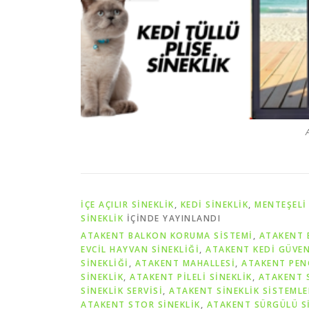
İÇE AÇILIR SINEKLIK
,
KEDI SINEKLIK
,
MENTEŞELI 
SINEKLIK
IÇINDE YAYINLANDI
ATAKENT BALKON KORUMA SISTEMI
,
ATAKENT 
EVCIL HAYVAN SINEKLIĞI
,
ATAKENT KEDI GÜVENL
SINEKLIĞI
,
ATAKENT MAHALLESİ
,
ATAKENT PEN
SINEKLIK
,
ATAKENT PILELI SINEKLIK
,
ATAKENT S
SINEKLIK SERVISI
,
ATAKENT SINEKLIK SISTEMLE
ATAKENT STOR SINEKLIK
,
ATAKENT SÜRGÜLÜ S