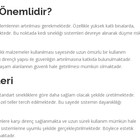
Neden Önemlidir?
mlerinin artırılması gerekmektedir. Özellikle yüksek katlı binalarda,
ktedir. Bu noktada kedi sinekliği sistemleri devreye alınarak düşme risk
nıklı malzemeler kullanılması sayesinde uzun ömürlü bir kullanım
irençli yapısı ile güvenliğin artırılmasına katkıda bulunulmaktadır.
şam alanlarının güvenli hale getirilmesi mümkün olmaktadır.
eri
standart sinekliklere göre daha sağlam olacak şekilde üretilmektedir.
özel teller tercih edilmektedir. Bu sayede sistemin dayanıklılığı
nlere karşı direnç sağlanmakta ve uzun süreli kullanım mümkün hale
ı sistemlerine uyumlu şekilde gerçekleştirilmektedir. Böylece estetik
aktadır.