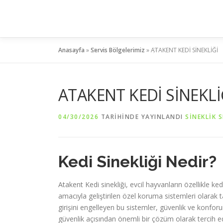
İçeriğe
geç
Anasayfa
»
Servis Bölgelerimiz
»
ATAKENT KEDİ SİNEKLİĞİ
ATAKENT KEDİ SİNEKLİ
04/30/2026
TARIHINDE YAYINLANDI
SINEKLIK S
Kedi Sinekliği Nedir?
Atakent Kedi sinekliği, evcil hayvanların özellikle 
amacıyla geliştirilen özel koruma sistemleri olara
girişini engelleyen bu sistemler, güvenlik ve konf
güvenlik açısından önemli bir çözüm olarak tercih e