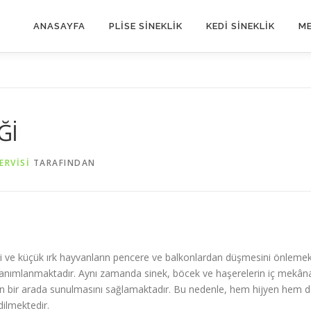
ANASAYFA
PLİSE SİNEKLİK
KEDİ SİNEKLİK
ME
Ğİ
ERVISI
TARAFINDAN
kedi ve küçük ırk hayvanların pencere ve balkonlardan düşmesini önleme
k tanımlanmaktadır. Aynı zamanda sinek, böcek ve haşerelerin iç mekân
orun bir arada sunulmasını sağlamaktadır. Bu nedenle, hem hijyen hem 
dilmektedir.