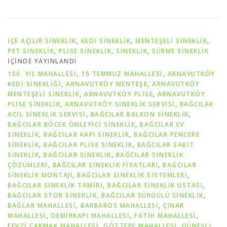
İÇE AÇILIR SINEKLIK
,
KEDI SINEKLIK
,
MENTEŞELI SINEKLIK
,
PET SİNEKLIK
,
PLISE SINEKLIK
,
SİNEKLİK
,
SÜRME SINEKLIK
IÇINDE YAYINLANDI
100. YIL MAHALLESİ
,
15 TEMMUZ MAHALLESİ
,
ARNAVUTKÖY
KEDİ SİNEKLİĞİ
,
ARNAVUTKÖY MENTEŞE
,
ARNAVUTKÖY
MENTEŞELİ SİNEKLİK
,
ARNAVUTKÖY PLİSE
,
ARNAVUTKÖY
PLİSE SİNEKLİK
,
ARNAVUTKÖY SİNEKLİK SERVİSİ
,
BAĞCILAR
ACIL SINEKLIK SERVISI
,
BAĞCILAR BALKON SINEKLIK
,
BAĞCILAR BÖCEK ÖNLEYICI SINEKLIK
,
BAĞCILAR EV
SINEKLIK
,
BAĞCILAR KAPI SINEKLIK
,
BAĞCILAR PENCERE
SINEKLIK
,
BAĞCILAR PLISE SINEKLIK
,
BAĞCILAR SABIT
SINEKLIK
,
BAĞCILAR SINEKLIK
,
BAĞCILAR SINEKLIK
ÇÖZÜMLERI
,
BAĞCILAR SINEKLIK FIYATLARI
,
BAĞCILAR
SINEKLIK MONTAJI
,
BAĞCILAR SINEKLIK SISTEMLERI
,
BAĞCILAR SINEKLIK TAMIRI
,
BAĞCILAR SINEKLIK USTASI
,
BAĞCILAR STOR SINEKLIK
,
BAĞCILAR SÜRGÜLÜ SINEKLIK
,
BAĞLAR MAHALLESİ
,
BARBAROS MAHALLESİ
,
ÇINAR
MAHALLESİ
,
DEMİRKAPI MAHALLESİ
,
FATİH MAHALLESİ
,
FEVZİ ÇAKMAK MAHALLESİ
,
GÖZTEPE MAHALLESİ
,
GÜNEŞLİ