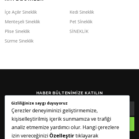
İçe Açılır Sineklik
Kedi Sineklik
Menteşeli Sineklik
Pet Sİneklik
Plise Sineklik
SİNEKLİK
Sürme Sineklik
HABER BÜLTENIMIZE KATILIN
Gizliliğinize saygı duyuyoruz
Çerezler deneyiminizi geliştirmemize,
kişiselleştirilmiş içerik sunmamıza ve trafiği
analiz etmemize yardımcı olur. Hangi çerezlere
izin vereceğinizi
Özelleştir
tıklayarak