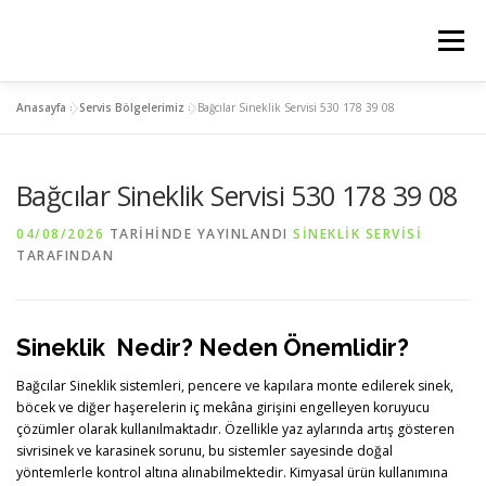
İçeriğe
geç
Menü
Anasayfa
»
Servis Bölgelerimiz
»
Bağcılar Sineklik Servisi 530 178 39 08
ANASAYFA
PLİSE SİNEKLİK
KEDİ SİNEKLİK
Bağcılar Sineklik Servisi 530 178 39 08
MENTEŞELİ SİNEKLİK
SERVIS BÖLGELERIMIZ
04/08/2026
TARIHINDE YAYINLANDI
SINEKLIK SERVISI
TARAFINDAN
İLETİSİM
Sineklik Nedir? Neden Önemlidir?
Bağcılar Sineklik sistemleri, pencere ve kapılara monte edilerek sinek,
böcek ve diğer haşerelerin iç mekâna girişini engelleyen koruyucu
çözümler olarak kullanılmaktadır. Özellikle yaz aylarında artış gösteren
sivrisinek ve karasinek sorunu, bu sistemler sayesinde doğal
yöntemlerle kontrol altına alınabilmektedir. Kimyasal ürün kullanımına