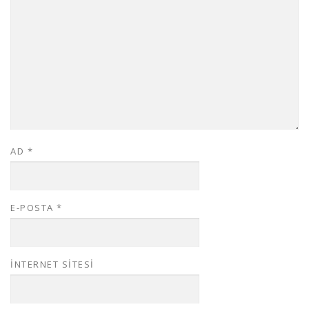
AD
*
E-POSTA
*
İNTERNET SITESI