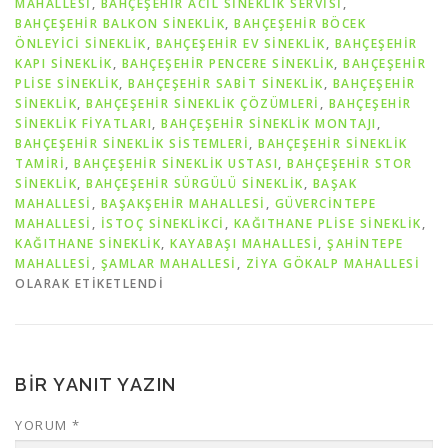
MAHALLESİ
,
BAHÇEŞEHIR ACIL SINEKLIK SERVISI
,
BAHÇEŞEHIR BALKON SINEKLIK
,
BAHÇEŞEHIR BÖCEK
ÖNLEYICI SINEKLIK
,
BAHÇEŞEHIR EV SINEKLIK
,
BAHÇEŞEHIR
KAPI SINEKLIK
,
BAHÇEŞEHIR PENCERE SINEKLIK
,
BAHÇEŞEHIR
PLISE SINEKLIK
,
BAHÇEŞEHIR SABIT SINEKLIK
,
BAHÇEŞEHIR
SINEKLIK
,
BAHÇEŞEHIR SINEKLIK ÇÖZÜMLERI
,
BAHÇEŞEHIR
SINEKLIK FIYATLARI
,
BAHÇEŞEHIR SINEKLIK MONTAJI
,
BAHÇEŞEHIR SINEKLIK SISTEMLERI
,
BAHÇEŞEHIR SINEKLIK
TAMIRI
,
BAHÇEŞEHIR SINEKLIK USTASI
,
BAHÇEŞEHIR STOR
SINEKLIK
,
BAHÇEŞEHIR SÜRGÜLÜ SINEKLIK
,
BAŞAK
MAHALLESİ
,
BAŞAKŞEHİR MAHALLESİ
,
GÜVERCİNTEPE
MAHALLESİ
,
İSTOÇ SİNEKLİKCİ
,
KAĞITHANE PLİSE SİNEKLİK
,
KAĞITHANE SİNEKLİK
,
KAYABAŞI MAHALLESİ
,
ŞAHİNTEPE
MAHALLESİ
,
ŞAMLAR MAHALLESİ
,
ZİYA GÖKALP MAHALLESİ
OLARAK ETIKETLENDI
BIR YANIT YAZIN
YORUM
*