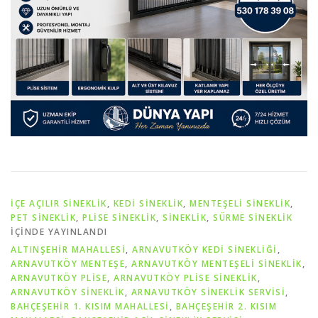
İÇE AÇILIR SINEKLIK
,
KEDI SINEKLIK
,
MENTEŞELI SINEKLIK
,
PET SİNEKLIK
,
PLISE SINEKLIK
,
SİNEKLİK
,
SÜRME SINEKLIK
IÇINDE YAYINLANDI
ALTINŞEHİR MAHALLESİ
,
ARNAVUTKÖY KEDİ SİNEKLİĞİ
,
ARNAVUTKÖY MENTEŞE
,
ARNAVUTKÖY MENTEŞELİ SİNEKLİK
,
ARNAVUTKÖY PLİSE
,
ARNAVUTKÖY PLİSE SİNEKLİK
,
ARNAVUTKÖY SİNEKLİK
,
ARNAVUTKÖY SİNEKLİK SERVİSİ
,
BAHÇEŞEHİR 1. KISIM MAHALLESİ
,
BAHÇEŞEHİR 2. KISIM