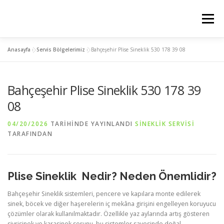
İçeriğe
geç
Menü
Anasayfa
»
Servis Bölgelerimiz
»
Bahçeşehir Plise Sineklik 530 178 39 08
ANASAYFA
PLİSE SİNEKLİK
KEDİ SİNEKLİK
Bahçeşehir Plise Sineklik 530 178 39
MENTEŞELİ SİNEKLİK
SERVIS BÖLGELERIMIZ
08
04/20/2026
TARIHINDE YAYINLANDI
SINEKLIK SERVISI
İLETİSİM
TARAFINDAN
Plise Sineklik Nedir? Neden Önemlidir?
Bahçeşehir Sineklik sistemleri, pencere ve kapılara monte edilerek
sinek, böcek ve diğer haşerelerin iç mekâna girişini engelleyen koruyucu
çözümler olarak kullanılmaktadır. Özellikle yaz aylarında artış gösteren
sivrisinek ve karasinek sorunu, bu sistemler sayesinde doğal