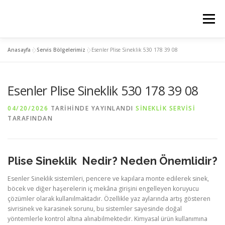
İçeriğe
geç
Menü
Anasayfa
»
Servis Bölgelerimiz
»
Esenler Plise Sineklik 530 178 39 08
ANASAYFA
PLİSE SİNEKLİK
KEDİ SİNEKLİK
Esenler Plise Sineklik 530 178 39 08
MENTEŞELİ SİNEKLİK
SERVIS BÖLGELERIMIZ
04/20/2026
TARIHINDE YAYINLANDI
SINEKLIK SERVISI
TARAFINDAN
İLETİSİM
Plise Sineklik Nedir? Neden Önemlidir?
Esenler Sineklik sistemleri, pencere ve kapılara monte edilerek sinek,
böcek ve diğer haşerelerin iç mekâna girişini engelleyen koruyucu
çözümler olarak kullanılmaktadır. Özellikle yaz aylarında artış gösteren
sivrisinek ve karasinek sorunu, bu sistemler sayesinde doğal
yöntemlerle kontrol altına alınabilmektedir. Kimyasal ürün kullanımına