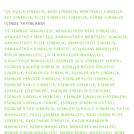
İÇE AÇILIR SINEKLIK
,
KEDI SINEKLIK
,
MENTEŞELI SINEKLIK
,
PET SİNEKLIK
,
PLISE SINEKLIK
,
SİNEKLİK
,
SÜRME SINEKLIK
IÇINDE YAYINLANDI
15 TEMMUZ MAHALLESİ
,
ARNAVUTKÖY KEDİ SİNEKLİĞİ
,
ARNAVUTKÖY MENTEŞE
,
ARNAVUTKÖY MENTEŞELİ SİNEKLİK
,
ARNAVUTKÖY PLİSE SİNEKLİK
,
ARNAVUTKÖY SİNEKLİK
,
ARNAVUTKÖY SİNEKLİK SERVİSİ
,
ATIŞALANI MAHALLESİ
,
BİRLİK MAHALLESİ
,
ÇİFTE HAVUZLAR MAHALLESİ
,
DAVUTPAŞA MAHALLESİ
,
ESENLER ACIL SINEKLIK SERVISI
,
ESENLER BALKON SINEKLIK
,
ESENLER BÖCEK ÖNLEYICI
SINEKLIK
,
ESENLER EV SINEKLIK
,
ESENLER KAPI SINEKLIK
,
ESENLER PENCERE SINEKLIK
,
ESENLER PLISE SINEKLIK
,
ESENLER SABIT SINEKLIK
,
ESENLER SINEKLIK
,
ESENLER
SINEKLIK ÇÖZÜMLERI
,
ESENLER SINEKLIK FIYATLARI
,
ESENLER SINEKLIK MONTAJI
,
ESENLER SINEKLIK SISTEMLERI
,
ESENLER SINEKLIK TAMIRI
,
ESENLER SINEKLIK USTASI
,
ESENLER STOR SINEKLIK
,
ESENLER SÜRGÜLÜ SINEKLIK
,
FATİH
MAHALLESİ
,
FEVZİ ÇAKMAK MAHALLESİ
,
KAĞITHANE PLİSE
SİNEKLİK
,
KAĞITHANE SİNEKLİK
,
KAZIM KARABEKİR
MAHALLESİ
,
KEMER MAHALLESİ
,
MENDERES MAHALLESİ
,
MİMAR SİNAN MAHALLESİ
,
NAMIK KEMAL MAHALLESİ
,
NİNE