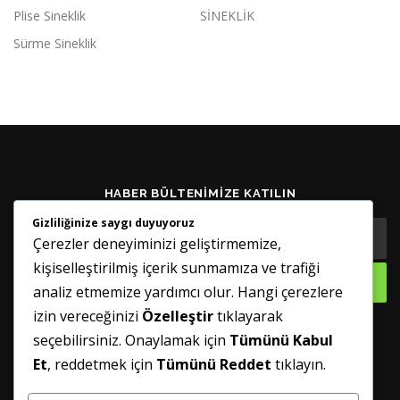
Plise Sineklik
SİNEKLİK
Sürme Sineklik
HABER BÜLTENIMIZE KATILIN
Gizliliğinize saygı duyuyoruz
Çerezler deneyiminizi geliştirmemize,
kişiselleştirilmiş içerik sunmamıza ve trafiği
analiz etmemize yardımcı olur. Hangi çerezlere
izin vereceğinizi
Özelleştir
tıklayarak
seçebilirsiniz. Onaylamak için
Tümünü Kabul
GÜNCELLENMIŞ TUTUN
Et
, reddetmek için
Tümünü Reddet
tıklayın.