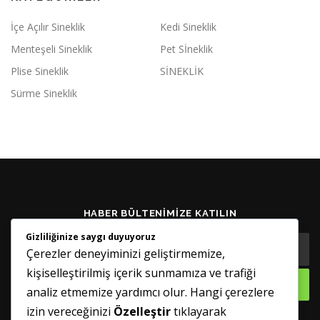
İçe Açılır Sineklik
Kedi Sineklik
Menteşeli Sineklik
Pet Sİneklik
Plise Sineklik
SİNEKLİK
Sürme Sineklik
HABER BÜLTENIMIZE KATILIN
Gizliliğinize saygı duyuyoruz
Çerezler deneyiminizi geliştirmemize,
kişiselleştirilmiş içerik sunmamıza ve trafiği
analiz etmemize yardımcı olur. Hangi çerezlere
izin vereceğinizi
Özelleştir
tıklayarak