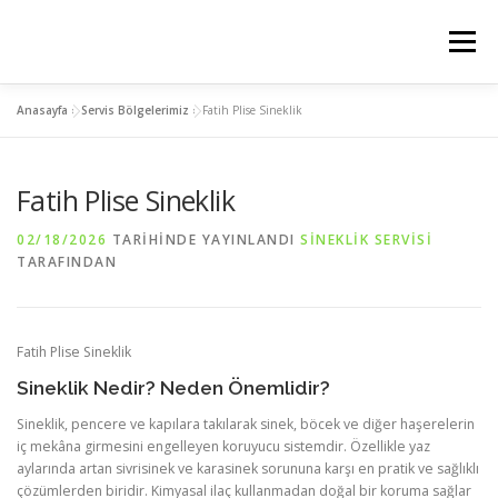
İçeriğe
geç
Menü
Anasayfa
»
Servis Bölgelerimiz
»
Fatih Plise Sineklik
ANASAYFA
PLİSE SİNEKLİK
KEDİ SİNEKLİK
Fatih Plise Sineklik
MENTEŞELİ SİNEKLİK
SERVIS BÖLGELERIMIZ
02/18/2026
TARIHINDE YAYINLANDI
SINEKLIK SERVISI
TARAFINDAN
İLETİSİM
Fatih Plise Sineklik
Sineklik Nedir? Neden Önemlidir?
Sineklik, pencere ve kapılara takılarak sinek, böcek ve diğer haşerelerin
iç mekâna girmesini engelleyen koruyucu sistemdir. Özellikle yaz
aylarında artan sivrisinek ve karasinek sorununa karşı en pratik ve sağlıklı
çözümlerden biridir. Kimyasal ilaç kullanmadan doğal bir koruma sağlar