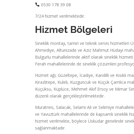
0530 178 39 08
7/24 hizmet verilmektedir.
Hizmet Bölgeleri
Sineklik montajı, tamiri ve teknik servis hizmetleri
Ahmediye, Altunizade ve Aziz Mahmut Hüdayi mahall
Bulgurlu mahallelerinde aktif olarak sineklik hizmet
Ferah mahallelerinde de sineklik çözümleri profesyo
Hizmet ağı; Güzeltepe, İcadiye, Kandilli ve Kısıklı 
Kirazlıtepe, Kuleli, Kuzguncuk ve Küçük Çamlıca mah
Küçüksu, Küplüce, Mehmet Akif Ersoy ve Mimar Sinan
düzenli olarak gerçekleştirilmektedir.
Muratreis, Salacak, Selami Ali ve Selimiye mahalleler
ve Yavuztürk mahallelerinde de kapsamlı sineklik h
hizmet verilmekte, böylece Üsküdar genelinde sinek 
sağlanmaktadır.