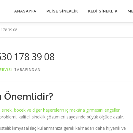
ANASAYFA
PLİSE SİNEKLİK
KEDİ SİNEKLİK
ME
 178 39 08
530 178 39 08
ERVISI
TARAFINDAN
n Önemlidir?
 sinek, böcek ve diğer haşerelerin iç mekâna girmesini engeller.
 problemi, kaliteli sineklik çözümleri sayesinde büyük ölçüde azalır.
. Üstelik kimyasal ilaç kullanmanıza gerek kalmadan daha hijyenik ve