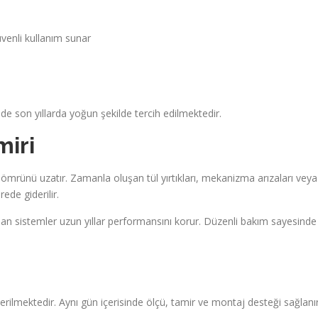
venli kullanım sunar
e son yıllarda yoğun şekilde tercih edilmektedir.
miri
 ömrünü uzatır. Zamanla oluşan tül yırtıkları, mekanizma arızaları veya
rede giderilir.
anılan sistemler uzun yıllar performansını korur. Düzenli bakım sayesinde
erilmektedir. Aynı gün içerisinde ölçü, tamir ve montaj desteği sağlanır