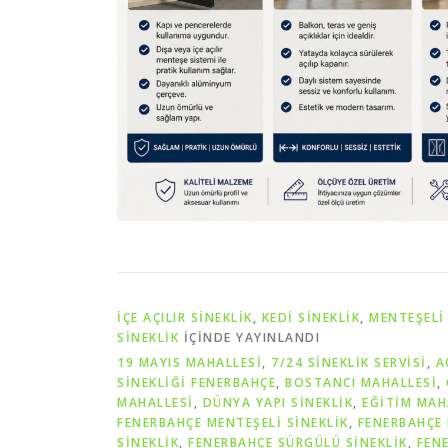
İÇE AÇILIR SINEKLIK
,
KEDI SINEKLIK
,
MENTEŞELI 
SINEKLIK
IÇINDE YAYINLANDI
19 MAYIS MAHALLESİ
,
7/24 SINEKLIK SERVISI
,
A
SINEKLIĞI FENERBAHÇE
,
BOSTANCI MAHALLESİ
,
MAHALLESİ
,
DÜNYA YAPI SINEKLIK
,
EĞİTİM MAH
FENERBAHÇE MENTEŞELI SINEKLIK
,
FENERBAHÇE 
SINEKLIK
,
FENERBAHÇE SÜRGÜLÜ SINEKLIK
,
FEN