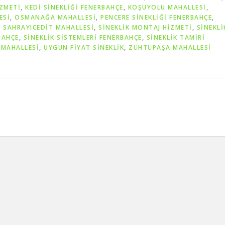
IZMETI
,
KEDI SINEKLIĞI FENERBAHÇE
,
KOŞUYOLU MAHALLESİ
,
ESİ
,
OSMANAĞA MAHALLESİ
,
PENCERE SINEKLIĞI FENERBAHÇE
,
,
SAHRAYICEDİT MAHALLESİ
,
SINEKLIK MONTAJ HIZMETI
,
SINEKLI
BAHÇE
,
SINEKLIK SISTEMLERI FENERBAHÇE
,
SINEKLIK TAMIRI
 MAHALLESİ
,
UYGUN FIYAT SINEKLIK
,
ZÜHTÜPAŞA MAHALLESİ