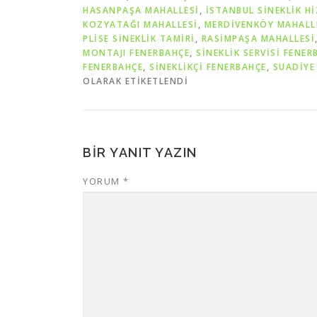
HASANPAŞA MAHALLESİ
,
İSTANBUL SINEKLIK H
KOZYATAĞI MAHALLESİ
,
MERDİVENKÖY MAHALL
PLISE SINEKLIK TAMIRI
,
RASİMPAŞA MAHALLESİ
MONTAJI FENERBAHÇE
,
SINEKLIK SERVISI FENER
FENERBAHÇE
,
SINEKLIKÇI FENERBAHÇE
,
SUADİYE
OLARAK ETIKETLENDI
BIR YANIT YAZIN
YORUM
*