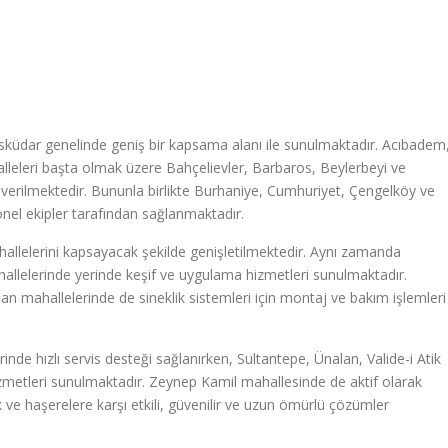
 Üsküdar genelinde geniş bir kapsama alanı ile sunulmaktadır. Acıbadem
eleri başta olmak üzere Bahçelievler, Barbaros, Beylerbeyi ve
i verilmektedir. Bununla birlikte Burhaniye, Cumhuriyet, Çengelköy ve
nel ekipler tarafından sağlanmaktadır.
mahallelerini kapsayacak şekilde genişletilmektedir. Aynı zamanda
allelerinde yerinde keşif ve uygulama hizmetleri sunulmaktadır.
 mahallelerinde de sineklik sistemleri için montaj ve bakım işlemleri
inde hızlı servis desteği sağlanırken, Sultantepe, Ünalan, Valide-i Atik
izmetleri sunulmaktadır. Zeynep Kamil mahallesinde de aktif olarak
ve haşerelere karşı etkili, güvenilir ve uzun ömürlü çözümler