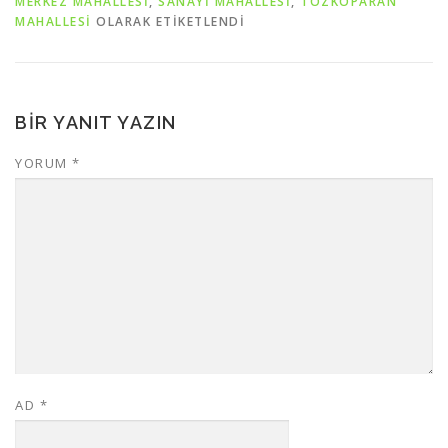
MERKEZ MAHALLESİ
,
SANAYİ MAHALLESİ
,
TOZKOPARAN
MAHALLESİ
OLARAK ETIKETLENDI
BIR YANIT YAZIN
YORUM
*
AD
*