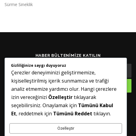
Sürme Sineklik
HABER BÜLTENIMIZE KATILIN
Gizliliğinize saygı duyuyoruz
Çerezler deneyiminizi geliştirmemize,
kişiselleştirilmiş içerik sunmamıza ve trafiği
analiz etmemize yardımcı olur. Hangi çerezlere
izin vereceğinizi
Özelleştir
tıklayarak
seçebilirsiniz. Onaylamak için
Tümünü Kabul
GÜNCELLENMIŞ TUTUN
Et
, reddetmek için
Tümünü Reddet
tıklayın.
Özelleştir