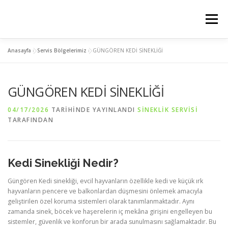
İçeriğe
geç
Menü
Anasayfa
»
Servis Bölgelerimiz
»
GÜNGÖREN KEDİ SİNEKLİĞİ
ANASAYFA
PLİSE SİNEKLİK
KEDİ SİNEKLİK
GÜNGÖREN KEDİ SİNEKLİĞİ
MENTEŞELİ SİNEKLİK
SERVIS BÖLGELERIMIZ
04/17/2026
TARIHINDE YAYINLANDI
SINEKLIK SERVISI
TARAFINDAN
İLETİSİM
Kedi Sinekliği Nedir?
Güngören Kedi sinekliği, evcil hayvanların özellikle kedi ve küçük ırk
hayvanların pencere ve balkonlardan düşmesini önlemek amacıyla
geliştirilen özel koruma sistemleri olarak tanımlanmaktadır. Aynı
zamanda sinek, böcek ve haşerelerin iç mekâna girişini engelleyen bu
sistemler, güvenlik ve konforun bir arada sunulmasını sağlamaktadır. Bu