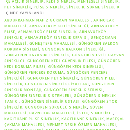
İÇE AÇILIR SINEKLIK
,
KEDI SINEKLIK
,
MENTEŞELI SINEKLIK
,
PET SİNEKLIK
,
PLISE SINEKLIK
,
SİNEKLİK
,
SÜRME SINEKLIK
IÇINDE YAYINLANDI
ABDURRAHMAN NAFİZ GÜRMAN MAHALLESİ
,
AKINCILAR
MAHALLESİ
,
ARNAVUTKÖY KEDİ SİNEKLİĞİ
,
ARNAVUTKÖY
PLİSE
,
ARNAVUTKÖY PLİSE SİNEKLİK
,
ARNAVUTKÖY
SİNEKLİK
,
ARNAVUTKÖY SİNEKLİK SERVİSİ
,
GENÇOSMAN
MAHALLESİ
,
GÜNEŞTEPE MAHALLESİ
,
GÜNGÖREN BALKON
KORUMA SISTEMI
,
GÜNGÖREN BALKON SINEKLIĞI
,
GÜNGÖREN DAYANIKLI SINEKLIK
,
GÜNGÖREN EVCIL HAYVAN
SINEKLIĞI
,
GÜNGÖREN KEDI GÜVENLIK FILESI
,
GÜNGÖREN
KEDI KORUMA FILESI
,
GÜNGÖREN KEDI SINEKLIĞI
,
GÜNGÖREN PENCERE KORUMA
,
GÜNGÖREN PENCERE
SINEKLIĞI
,
GÜNGÖREN PET SINEKLIK
,
GÜNGÖREN PILELI
SINEKLIK
,
GÜNGÖREN SINEKLIK FIYATLARI
,
GÜNGÖREN
SINEKLIK MONTAJI
,
GÜNGÖREN SINEKLIK SERVISI
,
GÜNGÖREN SINEKLIK SISTEMLERI
,
GÜNGÖREN SINEKLIK
TAMIRI
,
GÜNGÖREN SINEKLIK USTASI
,
GÜNGÖREN STOR
SINEKLIK
,
GÜNGÖREN SÜRGÜLÜ SINEKLIK
,
GÜVEN
MAHALLESİ
,
HAZNEDAR MAHALLESİ
,
İSTOÇ SİNEKLİKCİ
,
KAĞITHANE PLİSE SİNEKLİK
,
KAĞITHANE SİNEKLİK
,
MAREŞAL
ÇAKMAK MAHALLESİ
,
MEHMET NESİH ÖZMEN MAHALLESİ
,