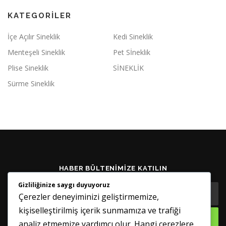
KATEGORILER
İçe Açılır Sineklik
Kedi Sineklik
Menteşeli Sineklik
Pet Sİneklik
Plise Sineklik
SİNEKLİK
Sürme Sineklik
HABER BÜLTENIMIZE KATILIN
Gizliliğinize saygı duyuyoruz
Çerezler deneyiminizi geliştirmemize,
kişiselleştirilmiş içerik sunmamıza ve trafiği
analiz etmemize yardımcı olur. Hangi çerezlere