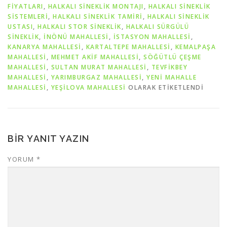
FIYATLARI
,
HALKALI SINEKLIK MONTAJI
,
HALKALI SINEKLIK
SISTEMLERI
,
HALKALI SINEKLIK TAMIRI
,
HALKALI SINEKLIK
USTASI
,
HALKALI STOR SINEKLIK
,
HALKALI SÜRGÜLÜ
SINEKLIK
,
İNÖNÜ MAHALLESİ
,
İSTASYON MAHALLESİ
,
KANARYA MAHALLESİ
,
KARTALTEPE MAHALLESİ
,
KEMALPAŞA
MAHALLESİ
,
MEHMET AKİF MAHALLESİ
,
SÖĞÜTLÜ ÇEŞME
MAHALLESİ
,
SULTAN MURAT MAHALLESİ
,
TEVFİKBEY
MAHALLESİ
,
YARIMBURGAZ MAHALLESİ
,
YENİ MAHALLE
MAHALLESİ
,
YEŞİLOVA MAHALLESİ
OLARAK ETIKETLENDI
BIR YANIT YAZIN
YORUM
*