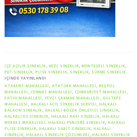
İÇE AÇILIR SINEKLIK
,
KEDI SINEKLIK
,
MENTEŞELI SINEKLIK
,
PET SİNEKLIK
,
PLISE SINEKLIK
,
SİNEKLİK
,
SÜRME SINEKLIK
IÇINDE YAYINLANDI
ATAKENT MAHALLESİ
,
ATATÜRK MAHALLESİ
,
BEŞYOL
MAHALLESİ
,
CENNET MAHALLESİ
,
CUMHURİYET MAHALLESİ
,
FATİH MAHALLESİ
,
FEVZİ ÇAKMAK MAHALLESİ
,
GÜLTEPE
MAHALLESİ
,
HALKALI ACIL SINEKLIK SERVISI
,
HALKALI
BALKON SINEKLIK
,
HALKALI BÖCEK ÖNLEYICI SINEKLIK
,
HALKALI EV SINEKLIK
,
HALKALI KAPI SINEKLIK
,
HALKALI
MERKEZ MAHALLESİ
,
HALKALI PENCERE SINEKLIK
,
HALKALI
PLISE SINEKLIK
,
HALKALI SABIT SINEKLIK
,
HALKALI
SINEKLIK
,
HALKALI SINEKLIK ÇÖZÜMLERI
,
HALKALI SINEKLIK