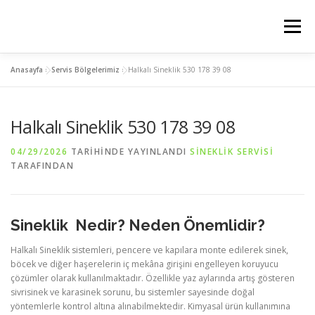
İçeriğe
geç
Menü
Anasayfa
»
Servis Bölgelerimiz
»
Halkalı Sineklik 530 178 39 08
ANASAYFA
PLİSE SİNEKLİK
KEDİ SİNEKLİK
Halkalı Sineklik 530 178 39 08
MENTEŞELİ SİNEKLİK
SERVIS BÖLGELERIMIZ
04/29/2026
TARIHINDE YAYINLANDI
SINEKLIK SERVISI
TARAFINDAN
İLETİSİM
Sineklik Nedir? Neden Önemlidir?
Halkalı Sineklik sistemleri, pencere ve kapılara monte edilerek sinek,
böcek ve diğer haşerelerin iç mekâna girişini engelleyen koruyucu
çözümler olarak kullanılmaktadır. Özellikle yaz aylarında artış gösteren
sivrisinek ve karasinek sorunu, bu sistemler sayesinde doğal
yöntemlerle kontrol altına alınabilmektedir. Kimyasal ürün kullanımına