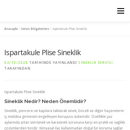
İçeriğe
geç
Menü
Anasayfa
»
Servis Bölgelerimiz
»
Ispartakule Plise Sineklik
ANASAYFA
PLİSE SİNEKLİK
KEDİ SİNEKLİK
Ispartakule Plise Sineklik
MENTEŞELİ SİNEKLİK
SERVIS BÖLGELERIMIZ
02/13/2026
TARIHINDE YAYINLANDI
SINEKLIK SERVISI
TARAFINDAN
İLETİSİM
Ispartakule Plise Sineklik
Sineklik Nedir? Neden Önemlidir?
Sineklik, pencere ve kapılara takılarak sinek, böcek ve diğer haşerelerin
iç mekâna girmesini engelleyen koruyucu sistemdir. Özellikle yaz
aylarında artan sivrisinek ve karasinek sorununa karşı en pratik ve sağlıklı
çözümlerden biridir. Kimyasal ilaç kullanmadan doğal bir koruma sağlar