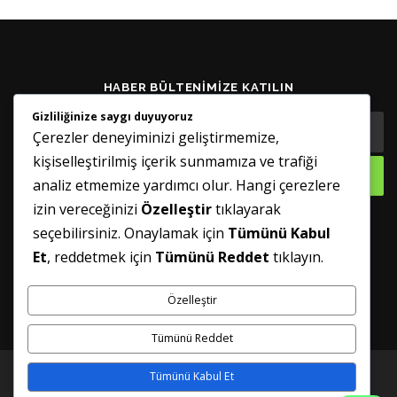
HABER BÜLTENIMIZE KATILIN
Gizliliğinize saygı duyuyoruz
Çerezler deneyiminizi geliştirmemize,
kişiselleştirilmiş içerik sunmamıza ve trafiği
analiz etmemize yardımcı olur. Hangi çerezlere
izin vereceğinizi
Özelleştir
tıklayarak
seçebilirsiniz. Onaylamak için
Tümünü Kabul
GÜNCELLENMIŞ TUTUN
Et
, reddetmek için
Tümünü Reddet
tıklayın.
Özelleştir
Tümünü Reddet
Tümünü Kabul Et
Telif hakkı © 2026 Sineklik Servisi
–
FameThemes tarafından