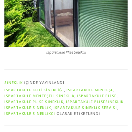
Ispartakule Plise Sineklik
SİNEKLİK
IÇINDE YAYINLANDI
ISPARTAKULE KEDİ SİNEKLİĞİ
,
ISPARTAKULE MENTEŞE
,
ISPARTAKULE MENTEŞELİ SİNEKLİK
,
ISPARTAKULE PLİSE
,
ISPARTAKULE PLİSE SİNEKLİK
,
ISPARTAKULE PLİSESİNEKLİK
,
ISPARTAKULE SİNEKLİK
,
ISPARTAKULE SİNEKLİK SERVİSİ
,
ISPARTAKULE SİNEKLİKCİ
OLARAK ETIKETLENDI