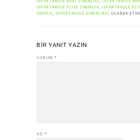
ISPARTAKULE KEDİ SİNEKLİĞİ
,
ISPARTAKULE ME
ISPARTAKULE PLİSE SİNEKLİK
,
ISPARTAKULE PLİ
SERVİSİ
,
ISPARTAKULE SİNEKLİKCİ
OLARAK ETIK
BIR YANIT YAZIN
YORUM
*
AD
*