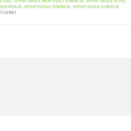
NTEŞE
,
ISPARTAKULE MENTEŞELİ SİNEKLİK
,
ISPARTAKULE PLİSE
,
SESİNEKLİK
,
ISPARTAKULE SİNEKLİK
,
ISPARTAKULE SİNEKLİK
ETLENDI