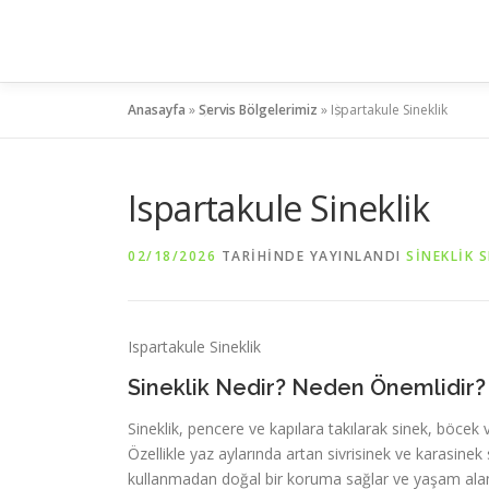
İçeriğe
geç
Anasayfa
»
Servis Bölgelerimiz
»
Ispartakule Sineklik
Ispartakule Sineklik
02/18/2026
TARIHINDE YAYINLANDI
SINEKLIK S
Ispartakule Sineklik
Sineklik Nedir? Neden Önemlidir?
Sineklik, pencere ve kapılara takılarak sinek, böcek
Özellikle yaz aylarında artan sivrisinek ve karasinek 
kullanmadan doğal bir koruma sağlar ve yaşam alanl