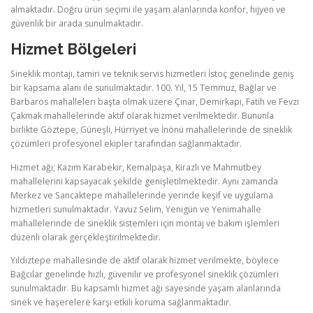
almaktadır. Doğru ürün seçimi ile yaşam alanlarında konfor, hijyen ve
güvenlik bir arada sunulmaktadır.
Hizmet Bölgeleri
Sineklik montajı, tamiri ve teknik servis hizmetleri İstoç genelinde geniş
bir kapsama alanı ile sunulmaktadır. 100. Yıl, 15 Temmuz, Bağlar ve
Barbaros mahalleleri başta olmak üzere Çınar, Demirkapı, Fatih ve Fevzi
Çakmak mahallelerinde aktif olarak hizmet verilmektedir. Bununla
birlikte Göztepe, Güneşli, Hürriyet ve İnönü mahallelerinde de sineklik
çözümleri profesyonel ekipler tarafından sağlanmaktadır.
Hizmet ağı; Kazım Karabekir, Kemalpaşa, Kirazlı ve Mahmutbey
mahallelerini kapsayacak şekilde genişletilmektedir. Aynı zamanda
Merkez ve Sancaktepe mahallelerinde yerinde keşif ve uygulama
hizmetleri sunulmaktadır. Yavuz Selim, Yenigün ve Yenimahalle
mahallelerinde de sineklik sistemleri için montaj ve bakım işlemleri
düzenli olarak gerçekleştirilmektedir.
Yıldıztepe mahallesinde de aktif olarak hizmet verilmekte, böylece
Bağcılar genelinde hızlı, güvenilir ve profesyonel sineklik çözümleri
sunulmaktadır. Bu kapsamlı hizmet ağı sayesinde yaşam alanlarında
sinek ve haşerelere karşı etkili koruma sağlanmaktadır.