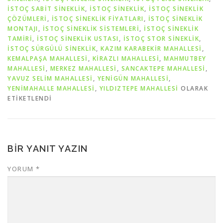
İSTOÇ SABIT SINEKLIK
,
İSTOÇ SINEKLIK
,
İSTOÇ SINEKLIK
ÇÖZÜMLERI
,
İSTOÇ SINEKLIK FIYATLARI
,
İSTOÇ SINEKLIK
MONTAJI
,
İSTOÇ SINEKLIK SISTEMLERI
,
İSTOÇ SINEKLIK
TAMIRI
,
İSTOÇ SINEKLIK USTASI
,
İSTOÇ STOR SINEKLIK
,
İSTOÇ SÜRGÜLÜ SINEKLIK
,
KAZIM KARABEKİR MAHALLESİ
,
KEMALPAŞA MAHALLESİ
,
KİRAZLI MAHALLESİ
,
MAHMUTBEY
MAHALLESİ
,
MERKEZ MAHALLESİ
,
SANCAKTEPE MAHALLESİ
,
YAVUZ SELİM MAHALLESİ
,
YENİGÜN MAHALLESİ
,
YENİMAHALLE MAHALLESİ
,
YILDIZTEPE MAHALLESİ
OLARAK
ETIKETLENDI
BIR YANIT YAZIN
YORUM
*