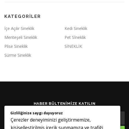
KATEGORILER
İçe Açılır Sineklik
Kedi Sineklik
Menteşeli Sineklik
Pet Sİneklik
Plise Sineklik
SİNEKLİK
Sürme Sineklik
HABER BÜLTENIMIZE KATILIN
Gizliliğinize saygı duyuyoruz
Çerezler deneyiminizi geliştirmemize,
kişiselleştirilmiş içerik sunmamıza ve trafiği