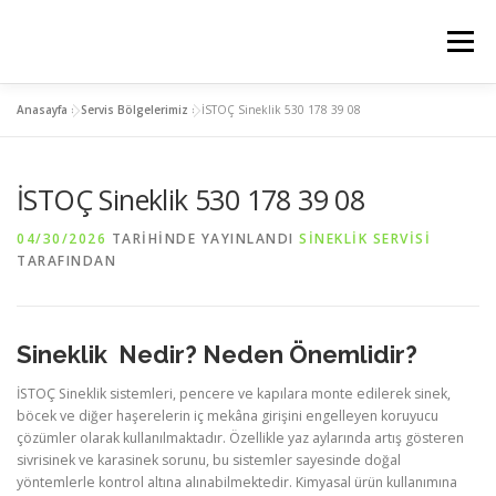
İçeriğe
geç
Menü
Anasayfa
»
Servis Bölgelerimiz
»
İSTOÇ Sineklik 530 178 39 08
ANASAYFA
PLİSE SİNEKLİK
KEDİ SİNEKLİK
İSTOÇ Sineklik 530 178 39 08
MENTEŞELİ SİNEKLİK
SERVIS BÖLGELERIMIZ
04/30/2026
TARIHINDE YAYINLANDI
SINEKLIK SERVISI
TARAFINDAN
İLETİSİM
Sineklik Nedir? Neden Önemlidir?
İSTOÇ Sineklik sistemleri, pencere ve kapılara monte edilerek sinek,
böcek ve diğer haşerelerin iç mekâna girişini engelleyen koruyucu
çözümler olarak kullanılmaktadır. Özellikle yaz aylarında artış gösteren
sivrisinek ve karasinek sorunu, bu sistemler sayesinde doğal
yöntemlerle kontrol altına alınabilmektedir. Kimyasal ürün kullanımına