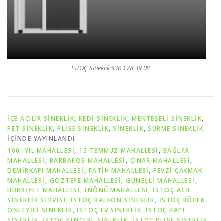
İSTOÇ Sineklik 530 178 39 08
İÇE AÇILIR SINEKLIK
,
KEDI SINEKLIK
,
MENTEŞELI SINEKLIK
,
PET SİNEKLIK
,
PLISE SINEKLIK
,
SİNEKLİK
,
SÜRME SINEKLIK
IÇINDE YAYINLANDI
100. YIL MAHALLESİ
,
15 TEMMUZ MAHALLESİ
,
BAĞLAR
MAHALLESİ
,
BARBAROS MAHALLESİ
,
ÇINAR MAHALLESİ
,
DEMİRKAPI MAHALLESİ
,
FATİH MAHALLESİ
,
FEVZİ ÇAKMAK
MAHALLESİ
,
GÖZTEPE MAHALLESİ
,
GÜNEŞLİ MAHALLESİ
,
HÜRRİYET MAHALLESİ
,
İNÖNÜ MAHALLESİ
,
İSTOÇ ACIL
SINEKLIK SERVISI
,
İSTOÇ BALKON SINEKLIK
,
İSTOÇ BÖCEK
ÖNLEYICI SINEKLIK
,
İSTOÇ EV SINEKLIK
,
İSTOÇ KAPI
SINEKLIK
,
İSTOÇ PENCERE SINEKLIK
,
İSTOÇ PLISE SINEKLIK
,