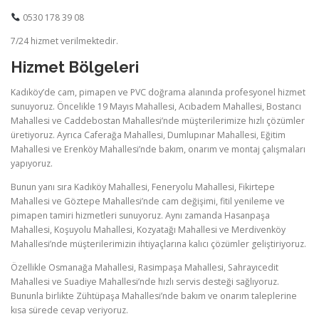
0530 178 39 08
7/24 hizmet verilmektedir.
Hizmet Bölgeleri
Kadıköy’de cam, pimapen ve PVC doğrama alanında profesyonel hizmet
sunuyoruz. Öncelikle 19 Mayıs Mahallesi, Acıbadem Mahallesi, Bostancı
Mahallesi ve Caddebostan Mahallesi’nde müşterilerimize hızlı çözümler
üretiyoruz. Ayrıca Caferağa Mahallesi, Dumlupınar Mahallesi, Eğitim
Mahallesi ve Erenköy Mahallesi’nde bakım, onarım ve montaj çalışmaları
yapıyoruz.
Bunun yanı sıra Kadıköy Mahallesi, Feneryolu Mahallesi, Fikirtepe
Mahallesi ve Göztepe Mahallesi’nde cam değişimi, fitil yenileme ve
pimapen tamiri hizmetleri sunuyoruz. Aynı zamanda Hasanpaşa
Mahallesi, Koşuyolu Mahallesi, Kozyatağı Mahallesi ve Merdivenköy
Mahallesi’nde müşterilerimizin ihtiyaçlarına kalıcı çözümler geliştiriyoruz.
Özellikle Osmanağa Mahallesi, Rasimpaşa Mahallesi, Sahrayıcedit
Mahallesi ve Suadiye Mahallesi’nde hızlı servis desteği sağlıyoruz.
Bununla birlikte Zühtüpaşa Mahallesi’nde bakım ve onarım taleplerine
kısa sürede cevap veriyoruz.