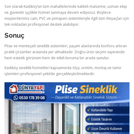
Son olarak Kadıköy’ün tüm mahallelerinde kaliteli malzeme, uzman ekip
ve güvenilir işçilikle hizmet sunmaya devam ediyoruz. Böylece
müşterilerimiz cam, PVC ve pimapen sistemleriyle ilgili tüm ihtiyaçları için
tek noktadan profesyonel destek alabiliyor.
Sonuç
Plise ve menteşeli sineklik sistemleri, yaşam alanlarında konforu artıran
pratik çözümler arasında yer almaktadır. Doğru ürün seçimi sayesinde
hem estetik görünüm hem de etkili koruma bir arada sunulur.
Kadıköy sineklik hizmetleri kapsamında ölçü, üretim, montaj ve tamir
işlemleri profesyonel şekilde gerçekleştirilmektedir.