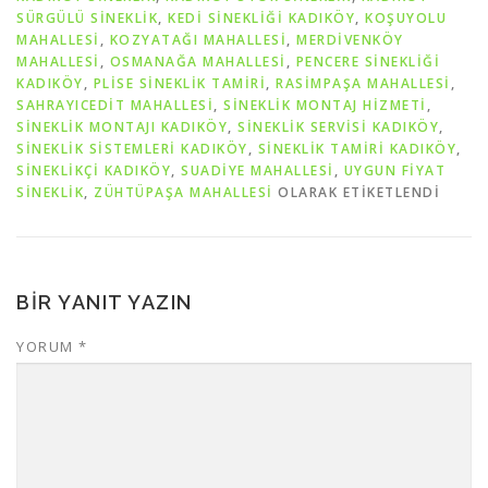
SÜRGÜLÜ SINEKLIK
,
KEDI SINEKLIĞI KADIKÖY
,
KOŞUYOLU
MAHALLESİ
,
KOZYATAĞI MAHALLESİ
,
MERDİVENKÖY
MAHALLESİ
,
OSMANAĞA MAHALLESİ
,
PENCERE SINEKLIĞI
KADIKÖY
,
PLISE SINEKLIK TAMIRI
,
RASİMPAŞA MAHALLESİ
,
SAHRAYICEDİT MAHALLESİ
,
SINEKLIK MONTAJ HIZMETI
,
SINEKLIK MONTAJI KADIKÖY
,
SINEKLIK SERVISI KADIKÖY
,
SINEKLIK SISTEMLERI KADIKÖY
,
SINEKLIK TAMIRI KADIKÖY
,
SINEKLIKÇI KADIKÖY
,
SUADİYE MAHALLESİ
,
UYGUN FIYAT
SINEKLIK
,
ZÜHTÜPAŞA MAHALLESİ
OLARAK ETIKETLENDI
BIR YANIT YAZIN
YORUM
*