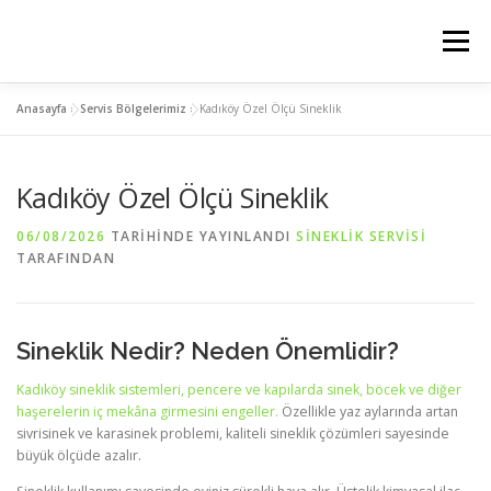
İçeriğe
geç
Menü
Anasayfa
»
Servis Bölgelerimiz
»
Kadıköy Özel Ölçü Sineklik
ANASAYFA
PLİSE SİNEKLİK
KEDİ SİNEKLİK
Kadıköy Özel Ölçü Sineklik
MENTEŞELİ SİNEKLİK
SERVIS BÖLGELERIMIZ
06/08/2026
TARIHINDE YAYINLANDI
SINEKLIK SERVISI
TARAFINDAN
İLETİSİM
Sineklik Nedir? Neden Önemlidir?
Kadıköy sineklik sistemleri, pencere ve kapılarda sinek, böcek ve diğer
haşerelerin iç mekâna girmesini engeller.
Özellikle yaz aylarında artan
sivrisinek ve karasinek problemi, kaliteli sineklik çözümleri sayesinde
büyük ölçüde azalır.