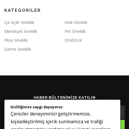
KATEGORILER
İçe Açılır Sineklik
Kedi Sineklik
Menteşeli Sineklik
Pet Sİneklik
Plise Sineklik
SİNEKLİK
Sürme Sineklik
HABER BÜLTENIMIZE KATILIN
Gizliliğinize saygı duyuyoruz
Çerezler deneyiminizi geliştirmemize,
kişiselleştirilmiş içerik sunmamıza ve trafiği