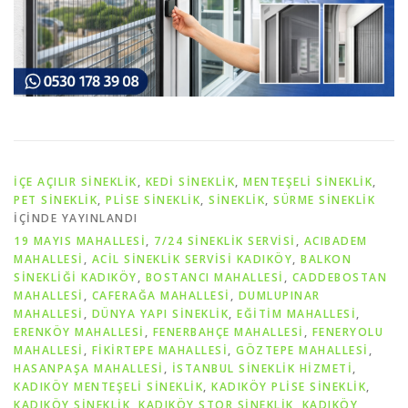
İÇE AÇILIR SINEKLIK
,
KEDI SINEKLIK
,
MENTEŞELI SINEKLIK
,
PET SİNEKLIK
,
PLISE SINEKLIK
,
SİNEKLİK
,
SÜRME SINEKLIK
IÇINDE YAYINLANDI
19 MAYIS MAHALLESİ
,
7/24 SINEKLIK SERVISI
,
ACIBADEM
MAHALLESİ
,
ACIL SINEKLIK SERVISI KADIKÖY
,
BALKON
SINEKLIĞI KADIKÖY
,
BOSTANCI MAHALLESİ
,
CADDEBOSTAN
MAHALLESİ
,
CAFERAĞA MAHALLESİ
,
DUMLUPINAR
MAHALLESİ
,
DÜNYA YAPI SINEKLIK
,
EĞİTİM MAHALLESİ
,
ERENKÖY MAHALLESİ
,
FENERBAHÇE MAHALLESİ
,
FENERYOLU
MAHALLESİ
,
FİKİRTEPE MAHALLESİ
,
GÖZTEPE MAHALLESİ
,
HASANPAŞA MAHALLESİ
,
İSTANBUL SINEKLIK HIZMETI
,
KADIKÖY MENTEŞELI SINEKLIK
,
KADIKÖY PLISE SINEKLIK
,
KADIKÖY SINEKLIK
,
KADIKÖY STOR SINEKLIK
,
KADIKÖY