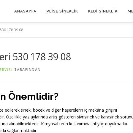
ANASAYFA
PLİSE SİNEKLİK
KEDİ SİNEKLİK
ME
 530 178 39 08
eri 530 178 39 08
ERVISI
TARAFINDAN
n Önemlidir?
e edilerek sinek, böcek ve diğer haşerelerin iç mekâna girişini
. Özellikle yaz aylarında artış gösteren sivrisinek ve karasinek sorunu
tına alınabilmektedir. Kimyasal ürün kullanımına ihtiyaç duyulmadan
katkı sağlanmaktadır.