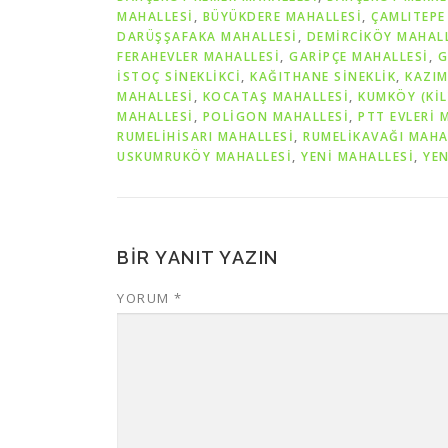
MAHALLESİ
,
BÜYÜKDERE MAHALLESİ
,
ÇAMLITEPE
DARÜŞŞAFAKA MAHALLESİ
,
DEMİRCİKÖY MAHAL
FERAHEVLER MAHALLESİ
,
GARİPÇE MAHALLESİ
,
G
İSTOÇ SİNEKLİKCİ
,
KAĞITHANE SİNEKLİK
,
KAZIM
MAHALLESİ
,
KOCATAŞ MAHALLESİ
,
KUMKÖY (KİL
MAHALLESİ
,
POLİGON MAHALLESİ
,
PTT EVLERİ 
RUMELİHİSARI MAHALLESİ
,
RUMELİKAVAĞI MAHA
USKUMRUKÖY MAHALLESİ
,
YENİ MAHALLESİ
,
YEN
BIR YANIT YAZIN
YORUM
*