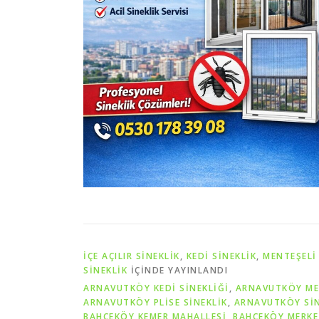
İÇE AÇILIR SINEKLIK
,
KEDI SINEKLIK
,
MENTEŞELI 
SINEKLIK
IÇINDE YAYINLANDI
ARNAVUTKÖY KEDİ SİNEKLİĞİ
,
ARNAVUTKÖY ME
ARNAVUTKÖY PLİSE SİNEKLİK
,
ARNAVUTKÖY SİN
BAHÇEKÖY KEMER MAHALLESİ
,
BAHÇEKÖY MERKE