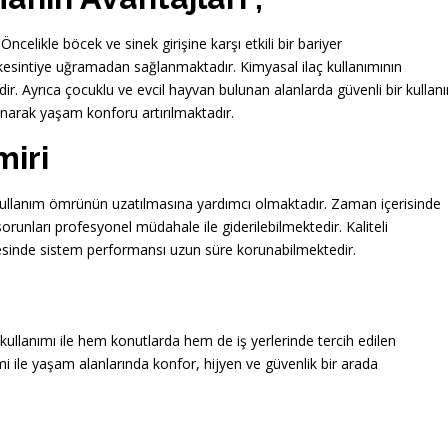
ncelikle böcek ve sinek girişine karşı etkili bir bariyer
kesintiye uğramadan sağlanmaktadır. Kimyasal ilaç kullanımının
edir. Ayrıca çocuklu ve evcil hayvan bulunan alanlarda güvenli bir kullan
lanarak yaşam konforu artırılmaktadır.
miri
 kullanım ömrünün uzatılmasına yardımcı olmaktadır. Zaman içerisinde
unları profesyonel müdahale ile giderilebilmektedir. Kaliteli
ayesinde sistem performansı uzun süre korunabilmektedir.
 kullanımı ile hem konutlarda hem de iş yerlerinde tercih edilen
 ile yaşam alanlarında konfor, hijyen ve güvenlik bir arada