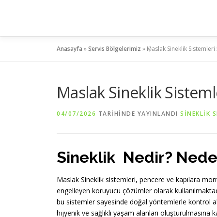
İçeriğe
geç
Anasayfa
»
Servis Bölgelerimiz
»
Maslak Sineklik Sistemleri
Maslak Sineklik Sisteml
04/07/2026
TARIHINDE YAYINLANDI
SINEKLIK S
Sineklik Nedir? Nede
Maslak Sineklik sistemleri, pencere ve kapılara mont
engelleyen koruyucu çözümler olarak kullanılmaktadır
bu sistemler sayesinde doğal yöntemlerle kontrol al
hijyenik ve sağlıklı yaşam alanları oluşturulmasına 