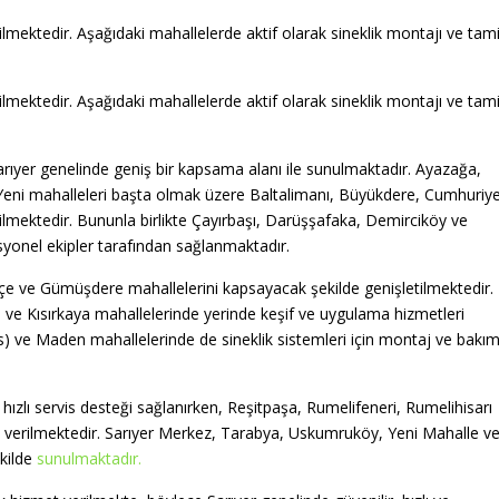
ilmektedir. Aşağıdaki mahallelerde aktif olarak sineklik montajı ve tami
ilmektedir. Aşağıdaki mahallelerde aktif olarak sineklik montajı ve tami
 Sarıyer genelinde geniş bir kapsama alanı ile sunulmaktadır. Ayazağa,
i mahalleleri başta olmak üzere Baltalimanı, Büyükdere, Cumhuriy
ilmektedir. Bununla birlikte Çayırbaşı, Darüşşafaka, Demirciköy ve
syonel ekipler tarafından sağlanmaktadır.
çe ve Gümüşdere mahallelerini kapsayacak şekilde genişletilmektedir.
ve Kısırkaya mahallelerinde yerinde keşif ve uygulama hizmetleri
) ve Maden mahallelerinde de sineklik sistemleri için montaj ve bakı
hızlı servis desteği sağlanırken, Reşitpaşa, Rumelifeneri, Rumelihisarı
 verilmektedir. Sarıyer Merkez, Tarabya, Uskumruköy, Yeni Mahalle v
ekilde
sunulmaktadır.