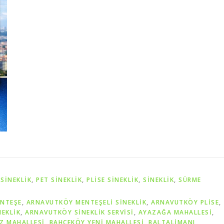
SINEKLIK
,
PET SİNEKLIK
,
PLISE SINEKLIK
,
SİNEKLİK
,
SÜRME
NTEŞE
,
ARNAVUTKÖY MENTEŞELİ SİNEKLİK
,
ARNAVUTKÖY PLİSE
,
EKLİK
,
ARNAVUTKÖY SİNEKLİK SERVİSİ
,
AYAZAĞA MAHALLESİ
,
Z MAHALLESİ
,
BAHÇEKÖY YENİ MAHALLESİ
,
BALTALİMANI