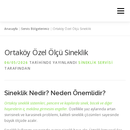
İçeriğe
geç
Menü
Anasayfa
»
Servis Bölgelerimiz
»
Ortaköy Özel Ölçü Sineklik
ANASAYFA
PLİSE SİNEKLİK
KEDİ SİNEKLİK
Ortaköy Özel Ölçü Sineklik
MENTEŞELİ SİNEKLİK
SERVIS BÖLGELERIMIZ
06/05/2026
TARIHINDE YAYINLANDI
SINEKLIK SERVISI
TARAFINDAN
İLETİSİM
Sineklik Nedir? Neden Önemlidir?
Ortaköy sineklik sistemleri, pencere ve kapılarda sinek, böcek ve diğer
haşerelerin iç mekâna girmesini engelle
r.
Özellikle yaz aylarında artan
sivrisinek ve karasinek problemi, kaliteli sineklik çözümleri sayesinde
büyük ölçüde azalır.