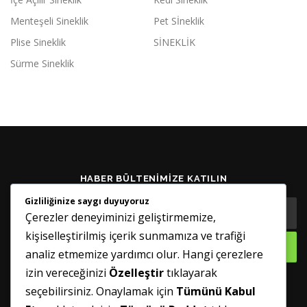
Menteşeli Sineklik
Pet Sİneklik
Plise Sineklik
SİNEKLİK
Sürme Sineklik
HABER BÜLTENIMIZE KATILIN
Gizliliğinize saygı duyuyoruz
Çerezler deneyiminizi geliştirmemize,
kişiselleştirilmiş içerik sunmamıza ve trafiği
analiz etmemize yardımcı olur. Hangi çerezlere
izin vereceğinizi
Özelleştir
tıklayarak
seçebilirsiniz. Onaylamak için
Tümünü Kabul
GÜNCELLENMIŞ TUTUN