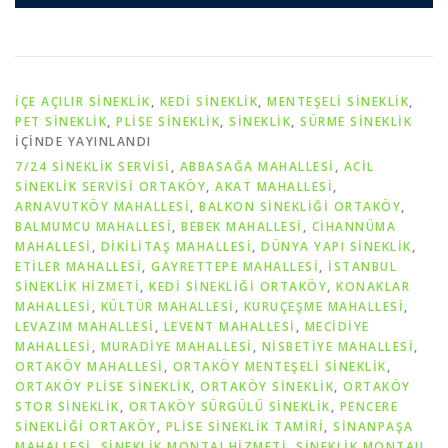
İÇE AÇILIR SINEKLIK
,
KEDI SINEKLIK
,
MENTEŞELI SINEKLIK
,
PET SİNEKLIK
,
PLISE SINEKLIK
,
SİNEKLİK
,
SÜRME SINEKLIK
IÇINDE YAYINLANDI
7/24 SINEKLIK SERVISI
,
ABBASAĞA MAHALLESİ
,
ACIL
SINEKLIK SERVISI ORTAKÖY
,
AKAT MAHALLESİ
,
ARNAVUTKÖY MAHALLESİ
,
BALKON SINEKLIĞI ORTAKÖY
,
BALMUMCU MAHALLESİ
,
BEBEK MAHALLESİ
,
CİHANNÜMA
MAHALLESİ
,
DİKİLİTAŞ MAHALLESİ
,
DÜNYA YAPI SINEKLIK
,
ETİLER MAHALLESİ
,
GAYRETTEPE MAHALLESİ
,
İSTANBUL
SINEKLIK HIZMETI
,
KEDI SINEKLIĞI ORTAKÖY
,
KONAKLAR
MAHALLESİ
,
KÜLTÜR MAHALLESİ
,
KURUÇEŞME MAHALLESİ
,
LEVAZIM MAHALLESİ
,
LEVENT MAHALLESİ
,
MECİDİYE
MAHALLESİ
,
MURADİYE MAHALLESİ
,
NİSBETİYE MAHALLESİ
,
ORTAKÖY MAHALLESİ
,
ORTAKÖY MENTEŞELI SINEKLIK
,
ORTAKÖY PLISE SINEKLIK
,
ORTAKÖY SINEKLIK
,
ORTAKÖY
STOR SINEKLIK
,
ORTAKÖY SÜRGÜLÜ SINEKLIK
,
PENCERE
SINEKLIĞI ORTAKÖY
,
PLISE SINEKLIK TAMIRI
,
SİNANPAŞA
MAHALLESİ
,
SINEKLIK MONTAJ HIZMETI
,
SINEKLIK MONTAJI