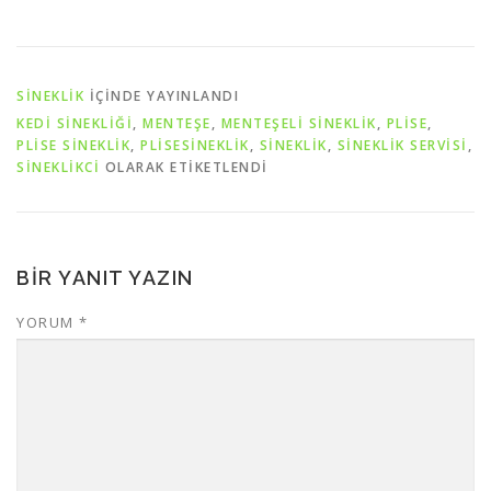
SİNEKLİK
IÇINDE YAYINLANDI
KEDI SINEKLIĞI
,
MENTEŞE
,
MENTEŞELI SINEKLIK
,
PLISE
,
PLISE SINEKLIK
,
PLISESINEKLIK
,
SINEKLIK
,
SINEKLIK SERVISI
,
SINEKLIKCI
OLARAK ETIKETLENDI
BIR YANIT YAZIN
YORUM
*