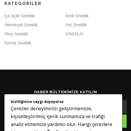
KATEGORILER
İçe Açılır Sineklik
Kedi Sineklik
Menteşeli Sineklik
Pet Sİneklik
Plise Sineklik
SİNEKLİK
Sürme Sineklik
HABER BÜLTENIMIZE KATILIN
Gizliliğinize saygı duyuyoruz
Çerezler deneyiminizi geliştirmemize,
kişiselleştirilmiş içerik sunmamıza ve trafiği
analiz etmemize yardımcı olur. Hangi çerezlere