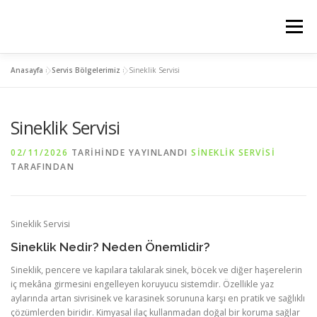
İçeriğe
geç
Menü
Anasayfa
»
Servis Bölgelerimiz
»
Sineklik Servisi
ANASAYFA
PLİSE SİNEKLİK
KEDİ SİNEKLİK
Sineklik Servisi
MENTEŞELİ SİNEKLİK
SERVIS BÖLGELERIMIZ
02/11/2026
TARIHINDE YAYINLANDI
SINEKLIK SERVISI
TARAFINDAN
İLETİSİM
Sineklik Servisi
Sineklik Nedir? Neden Önemlidir?
Sineklik, pencere ve kapılara takılarak sinek, böcek ve diğer haşerelerin
iç mekâna girmesini engelleyen koruyucu sistemdir. Özellikle yaz
aylarında artan sivrisinek ve karasinek sorununa karşı en pratik ve sağlıklı
çözümlerden biridir. Kimyasal ilaç kullanmadan doğal bir koruma sağlar