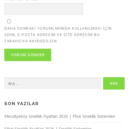
DAHA SONRAKI YORUMLARIMDA KULLANILMASI IÇIN
ADIM, E-POSTA ADRESIM VE SITE ADRESIM BU
TARAYICIYA KAYDEDILSIN.
Arama:
SON YAZILAR
Mecidiyeköy Sineklik Fiyatları 2026 | Plise Sineklik Sistemleri
Silivri Sineklik Fiyatları 2026 | Sineklik Sistemleri