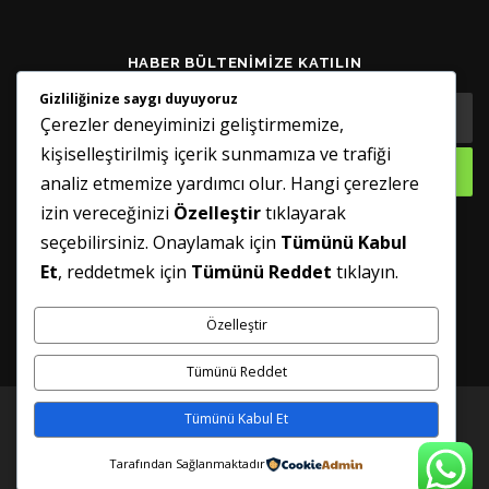
HABER BÜLTENIMIZE KATILIN
Gizliliğinize saygı duyuyoruz
Çerezler deneyiminizi geliştirmemize,
kişiselleştirilmiş içerik sunmamıza ve trafiği
analiz etmemize yardımcı olur. Hangi çerezlere
izin vereceğinizi
Özelleştir
tıklayarak
seçebilirsiniz. Onaylamak için
Tümünü Kabul
GÜNCELLENMIŞ TUTUN
Et
, reddetmek için
Tümünü Reddet
tıklayın.
Özelleştir
Tümünü Reddet
Tümünü Kabul Et
Telif hakkı © 2026 Sineklik Servisi
–
FameThemes tarafından
OnePress
teması
Tarafından Sağlanmaktadır