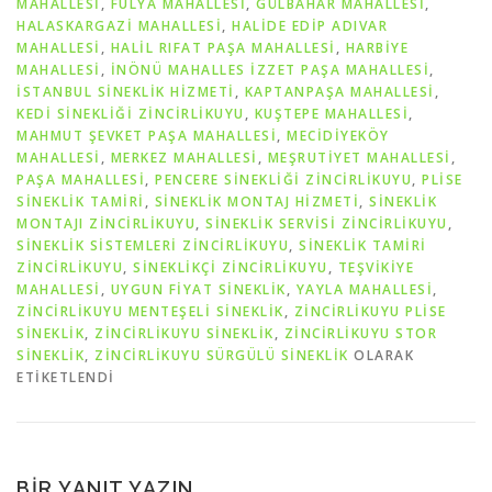
MAHALLESİ
,
FULYA MAHALLESİ
,
GÜLBAHAR MAHALLESİ
,
HALASKARGAZİ MAHALLESİ
,
HALİDE EDİP ADIVAR
MAHALLESİ
,
HALİL RIFAT PAŞA MAHALLESİ
,
HARBİYE
MAHALLESİ
,
İNÖNÜ MAHALLES İZZET PAŞA MAHALLESİ
,
İSTANBUL SINEKLIK HIZMETI
,
KAPTANPAŞA MAHALLESİ
,
KEDI SINEKLIĞI ZINCIRLIKUYU
,
KUŞTEPE MAHALLESİ
,
MAHMUT ŞEVKET PAŞA MAHALLESİ
,
MECİDİYEKÖY
MAHALLESİ
,
MERKEZ MAHALLESİ
,
MEŞRUTİYET MAHALLESİ
,
PAŞA MAHALLESİ
,
PENCERE SINEKLIĞI ZINCIRLIKUYU
,
PLISE
SINEKLIK TAMIRI
,
SINEKLIK MONTAJ HIZMETI
,
SINEKLIK
MONTAJI ZINCIRLIKUYU
,
SINEKLIK SERVISI ZINCIRLIKUYU
,
SINEKLIK SISTEMLERI ZINCIRLIKUYU
,
SINEKLIK TAMIRI
ZINCIRLIKUYU
,
SINEKLIKÇI ZINCIRLIKUYU
,
TEŞVİKİYE
MAHALLESİ
,
UYGUN FIYAT SINEKLIK
,
YAYLA MAHALLESİ
,
ZINCIRLIKUYU MENTEŞELI SINEKLIK
,
ZINCIRLIKUYU PLISE
SINEKLIK
,
ZINCIRLIKUYU SINEKLIK
,
ZINCIRLIKUYU STOR
SINEKLIK
,
ZINCIRLIKUYU SÜRGÜLÜ SINEKLIK
OLARAK
ETIKETLENDI
BIR YANIT YAZIN