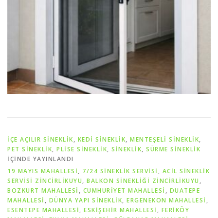
İÇE AÇILIR SINEKLIK
,
KEDI SINEKLIK
,
MENTEŞELI SINEKLIK
,
PET SİNEKLIK
,
PLISE SINEKLIK
,
SİNEKLİK
,
SÜRME SINEKLIK
IÇINDE YAYINLANDI
19 MAYIS MAHALLESİ
,
7/24 SINEKLIK SERVISI
,
ACIL SINEKLIK
SERVISI ZINCIRLIKUYU
,
BALKON SINEKLIĞI ZINCIRLIKUYU
,
BOZKURT MAHALLESİ
,
CUMHURİYET MAHALLESİ
,
DUATEPE
MAHALLESİ
,
DÜNYA YAPI SINEKLIK
,
ERGENEKON MAHALLESİ
,
ESENTEPE MAHALLESİ
,
ESKİŞEHİR MAHALLESİ
,
FERİKÖY