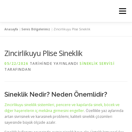
İçeriğe
geç
Menü
Anasayfa
»
Servis Bölgelerimiz
»
Zincirlikuyu Plise Sineklik
ANASAYFA
PLİSE SİNEKLİK
KEDİ SİNEKLİK
Zincirlikuyu Plise Sineklik
MENTEŞELİ SİNEKLİK
SERVIS BÖLGELERIMIZ
05/22/2026
TARIHINDE YAYINLANDI
SINEKLIK SERVISI
TARAFINDAN
İLETİSİM
Sineklik Nedir? Neden Önemlidir?
Zincirlikuyu sineklik sistemleri, pencere ve kapılarda sinek, böcek ve
diğer haşerelerin iç mekâna girmesini engeller
. Özellikle yaz aylarında
artan sivrisinek ve karasinek problemi, kaliteli sineklik çözümleri
sayesinde büyük ölçüde azalır.