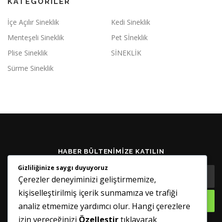
KATEGORILER
İçe Açılır Sineklik
Kedi Sineklik
Menteşeli Sineklik
Pet Sİneklik
Plise Sineklik
SİNEKLİK
Sürme Sineklik
HABER BÜLTENIMIZE KATILIN
Gizliliğinize saygı duyuyoruz
Çerezler deneyiminizi geliştirmemize,
kişiselleştirilmiş içerik sunmamıza ve trafiği
analiz etmemize yardımcı olur. Hangi çerezlere
izin vereceğinizi
Özelleştir
tıklayarak