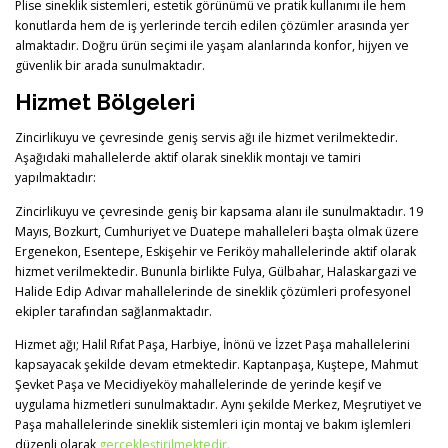
Plise sineklik sistemleri, estetik görünümü ve pratik kullanımı ile hem
konutlarda hem de iş yerlerinde tercih edilen çözümler arasında yer
almaktadır. Doğru ürün seçimi ile yaşam alanlarında konfor, hijyen ve
güvenlik bir arada sunulmaktadır.
Hizmet Bölgeleri
Zincirlikuyu ve çevresinde geniş servis ağı ile hizmet verilmektedir.
Aşağıdaki mahallelerde aktif olarak sineklik montajı ve tamiri
yapılmaktadır:
Zincirlikuyu ve çevresinde geniş bir kapsama alanı ile sunulmaktadır. 19
Mayıs, Bozkurt, Cumhuriyet ve Duatepe mahalleleri başta olmak üzere
Ergenekon, Esentepe, Eskişehir ve Feriköy mahallelerinde aktif olarak
hizmet verilmektedir. Bununla birlikte Fulya, Gülbahar, Halaskargazi ve
Halide Edip Adıvar mahallelerinde de sineklik çözümleri profesyonel
ekipler tarafından sağlanmaktadır.
Hizmet ağı; Halil Rıfat Paşa, Harbiye, İnönü ve İzzet Paşa mahallelerini
kapsayacak şekilde devam etmektedir. Kaptanpaşa, Kuştepe, Mahmut
Şevket Paşa ve Mecidiyeköy mahallelerinde de yerinde keşif ve
uygulama hizmetleri sunulmaktadır. Aynı şekilde Merkez, Meşrutiyet ve
Paşa mahallelerinde sineklik sistemleri için montaj ve bakım işlemleri
düzenli olarak
gerçekleştirilmektedir.