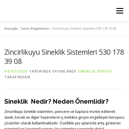
İçeriğe
geç
Menü
Anasayfa
»
Servis Bölgelerimiz
»
Zincirlikuyu Sineklik Sistemleri 530 178 39 08
ANASAYFA
PLİSE SİNEKLİK
KEDİ SİNEKLİK
Zincirlikuyu Sineklik Sistemleri 530 178
MENTEŞELİ SİNEKLİK
SERVIS BÖLGELERIMIZ
39 08
04/07/2026
TARIHINDE YAYINLANDI
SINEKLIK SERVISI
İLETİSİM
TARAFINDAN
Sineklik Nedir? Neden Önemlidir?
Zincirlikuyu Sineklik sistemleri, pencere ve kapılara monte edilerek
sinek, böcek ve diğer haşerelerin iç mekâna girişini engelleyen koruyucu
çözümler olarak kullanılmaktadır. Özellikle yaz aylarında artış gösteren
sivrisinek ve karasinek sorunu, bu sistemler sayesinde doğal