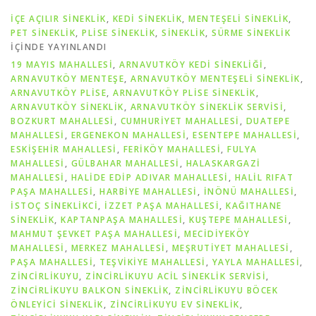
İÇE AÇILIR SINEKLIK
,
KEDI SINEKLIK
,
MENTEŞELI SINEKLIK
,
PET SİNEKLIK
,
PLISE SINEKLIK
,
SİNEKLİK
,
SÜRME SINEKLIK
IÇINDE YAYINLANDI
19 MAYIS MAHALLESİ
,
ARNAVUTKÖY KEDİ SİNEKLİĞİ
,
ARNAVUTKÖY MENTEŞE
,
ARNAVUTKÖY MENTEŞELİ SİNEKLİK
,
ARNAVUTKÖY PLİSE
,
ARNAVUTKÖY PLİSE SİNEKLİK
,
ARNAVUTKÖY SİNEKLİK
,
ARNAVUTKÖY SİNEKLİK SERVİSİ
,
BOZKURT MAHALLESİ
,
CUMHURİYET MAHALLESİ
,
DUATEPE
MAHALLESİ
,
ERGENEKON MAHALLESİ
,
ESENTEPE MAHALLESİ
,
ESKİŞEHİR MAHALLESİ
,
FERİKÖY MAHALLESİ
,
FULYA
MAHALLESİ
,
GÜLBAHAR MAHALLESİ
,
HALASKARGAZİ
MAHALLESİ
,
HALİDE EDİP ADIVAR MAHALLESİ
,
HALİL RIFAT
PAŞA MAHALLESİ
,
HARBİYE MAHALLESİ
,
İNÖNÜ MAHALLESİ
,
İSTOÇ SİNEKLİKCİ
,
İZZET PAŞA MAHALLESİ
,
KAĞITHANE
SİNEKLİK
,
KAPTANPAŞA MAHALLESİ
,
KUŞTEPE MAHALLESİ
,
MAHMUT ŞEVKET PAŞA MAHALLESİ
,
MECİDİYEKÖY
MAHALLESİ
,
MERKEZ MAHALLESİ
,
MEŞRUTİYET MAHALLESİ
,
PAŞA MAHALLESİ
,
TEŞVİKİYE MAHALLESİ
,
YAYLA MAHALLESİ
,
ZİNCİRLİKUYU
,
ZINCIRLIKUYU ACIL SINEKLIK SERVISI
,
ZINCIRLIKUYU BALKON SINEKLIK
,
ZINCIRLIKUYU BÖCEK
ÖNLEYICI SINEKLIK
,
ZINCIRLIKUYU EV SINEKLIK
,